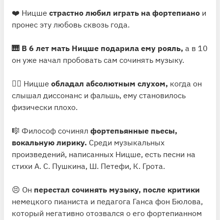
❤️ Ницше
страстно любил играть на фортепиано
и
пронес эту любовь сквозь года.
🎹 В 6 лет мать Ницше подарила ему рояль,
а в 10
он уже начал пробовать сам сочинять музыку.
👂🏻 Ницше
обладал абсолютным слухом,
когда он
слышал диссонанс и фальшь, ему становилось
физически плохо.
🎼 Философ сочинял
фортепьянные пьесы,
вокальную лирику.
Среди музыкальных
произведений, написанных Ницше, есть песни на
стихи А. С. Пушкина, Ш. Петефи, К. Грота.
😣 Он
перестал сочинять музыку, после критики
немецкого пианиста и педагога Ганса фон Бюлова,
который негативно отозвался о его фортепианном