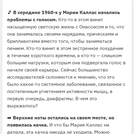
которые вы больше нигде не увидите. К этому все
стремятся, этого пытаются достичь через
🎵
В середине 1960-х у Марии Каллас начались
режиссуру — а все равно ничего не получается.
проблемы с голосом.
Кто-то в этом винит
насыщенную светскую жизнь с Онассисом и то, что
→
Мария Каллас и Тито Гобби. Опера«Тоска»
она занималась своими нарядами, прическами и
Видеопример
бриллиантами вместо того, чтобы заниматься
⏱
Время прослушивания: 44 минут
пением. Кто-то винит в этом экстренное похудение
в течение короткого времени, а кто-то — слишком
большие нагрузки, которым она подвергала голос в
начале своей карьеры. Сейчас большинство
исследователей склоняются к мнению, что это
было какое-то системное заболевание, связанное с
постепенным угнетением активности мышц, в
первую очередь, диафрагмы. В чем это
выражалось?
➡️
Верхние ноты остались на своем месте, но
появилась качка.
И что бы Мария Каллас ни
делала, эта качка никуда не уходила. Можно