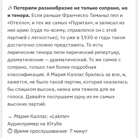
🎶
Потеряли разнообразие не только сопрано, но
и тенора.
Если раньше Франческо Таманьо пел и
«Отелло», и тех же самых «Пуритан», и записал из
них арию (судя по-всему, справлялся он с этой
партией с легкостью), то уже в 1930-е годы такое
достаточно сложно представить. То есть
лирические тенора пели лирический репертуар,
драматические — драматический. То же самое с
сопрано, только там более подробная
классификация. А Мария Каллас бралась за все, и,
кажется, не было такой партии, которая оказалась
бы слишком высока, низка или тяжела для ее
голоса. Давайте послушаем одну из ее самых
высоких партий.
→
Мария Каллас. «Lakme»
Аудиопример на Ютубе
⏱
Время прослушивания: 7 минут