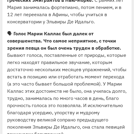
Мария занималась фортепиано, потом пением, и в
12 лет переехала в Афины, чтобы учиться в
консерватории у Эльвиры Де Идальго.
🗣
Голос Марии Каллас был далек от
совершенства. Что самое неприятное, с точки
зрения певца он был очень труден в обработке.
Бывают голоса, поставленные от природы, которые
легко находят правильное звучание, которым
достаточно нескольких месяцев упражнений, чтобы
встать в позицию или отработать момент перехода
(а это часто бывает большой проблемой). У Марии
Каллас этих достоинств не было, она училась долго,
трудно, занималась по много часов в день, благо
прочность голоса это позволяла. И исключительно
благодаря усердию, упорству и мудрому
руководству великой сопрано предыдущего
поколения Эльвиры Де Идальго, она стала певицей
технически безупречной.