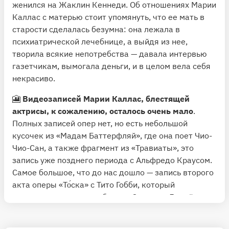
женился на Жаклин Кеннеди. Об отношениях Марии
Каллас с матерью стоит упомянуть, что ее мать в
старости сделалась безумна: она лежала в
психиатрической лечебнице, а выйдя из нее,
творила всякие непотребства — давала интервью
газетчикам, вымогала деньги, и в целом вела себя
некрасиво.
🎦
Видеозаписей Марии Каллас, блестящей
актрисы, к сожалению, осталось очень мало
.
Полных записей опер нет, но есть небольшой
кусочек из «Мадам Баттерфляй», где она поет Чио-
Чио-Сан, а также фрагмент из «Травиаты», это
запись уже позднего периода с Альфредо Краусом.
Самое большое, что до нас дошло — запись второго
акта оперы «То́ска» с Тито Гобби, который
исполняет там партию барона Скарпиа. Давайте
посмотрим ее целиком, поскольку это тот уровень
игры и та сила художественного воздействия,