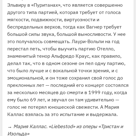
Эльвиру в «Пуританах», что является совершенно
другого типа партией, которая требует от голоса
мягкости, подвижности, виртуозности и
беспредельных верхов, тогда как Вагнер требует
большой силы звука, большой выносливости. У нее
это получалось совмещать. Лаури-Вольпи на год
перестал петь, чтобы выучить партию Отелло,
знаменитый тенор Альфредо Краус, как правило,
делал так, что в одном сезоне он пел одну партию,
что было лучше и с вокальной точки зрения, и с
эмоциональной, и он тоже сохранил свой голос до
преклонных лет — последний его концерт состоялся
за несколько месяцев до смерти в 1999 году, когда
ему было 69 лет, и звучал он там удивительно —
голос не потерял юношеской свежести. А Мария
Каллас взялась за это испытание и выдержала.
→
Мария Каллас. «Liebestod» из оперы «Тристан и
Изольда»