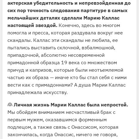
актерская убедительность и непревзойденная до
сих пор точность следования партитуре в самых
мельчайших деталях сделали Марию Каллас
настоящей звездой.
Конечно, здесь во многом
помогла и пресса, которая раздувала вокруг нее
скандалы. Каллас эти скандалы не любила, ее
пытались выставить склочной, взбалмошной,
припадочной, абсолютно несовременной
примадонной образца 19 века со множеством
причуд и капризов, которые были неотъемлемой
частью их образа — иначе кто бы стал себя с ними
вести как с примадоннами? А душа Марии Каллас
принадлежала искусству.
👰
Личная жизнь Марии Каллас была непростой.
Мы обойдем вниманием несчастливый брак с
первым мужем, оказавшимся форменным
подлецом, а также связь с Онассисом, которая
закончилась, когда Онассис, ничего не говоря,