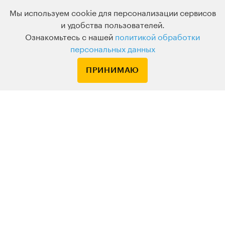
на лекции и
Мы используем cookie для персонализации сервисов
практикумы
и удобства пользователей.
Ознакомьтесь с нашей
политикой обработки
персональных данных
Вам понравится
ПРИНИМАЮ
4,9 из 5,0
средний рейтинг
лекции
Есть из чего выбрать
До 10 разных
вебинаров в
день