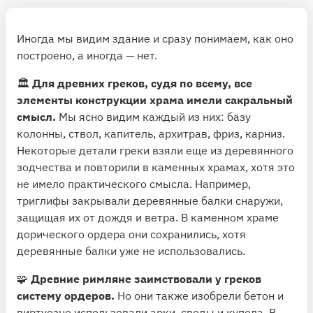
Иногда мы видим здание и сразу понимаем, как оно
построено, а иногда — нет.
🏛
Для древних греков, судя по всему, все
элементы конструкции храма имели сакральный
смысл.
Мы ясно видим каждый из них: базу
колонны, ствол, капитель, архитрав, фриз, карниз.
Некоторые детали греки взяли еще из деревянного
зодчества и повторили в каменных храмах, хотя это
не имело практического смысла. Например,
триглифы закрывали деревянные балки снаружи,
защищая их от дождя и ветра. В каменном храме
дорического ордера они сохранились, хотя
деревянные балки уже не использовались.
🧩
Древние римляне заимствовали у греков
систему ордеров.
Но они также изобрели бетон и
виртуозно использовали арки, своды и купола. В