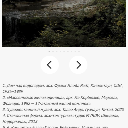
1. Дом над водопадом, арх. Фрэнк Ллойд Райт, Юнионтаун, США,
1936–1939
2. «Марсельская жилая единица», арх. Ле Корбюзье, Марсель,
Франция, 1952 — 17-этажный жилой комплекс.
3. Художественный музей, арх. Тадао Андо, Гуандун, Китай, 2020
4. Стеклянная ферма, архитектурная студия MVRDV, Шиндель,
Нидерланды, 2013
5, 6. Концертный зал «Харпа», Рейкьявик, Исландия, арх.