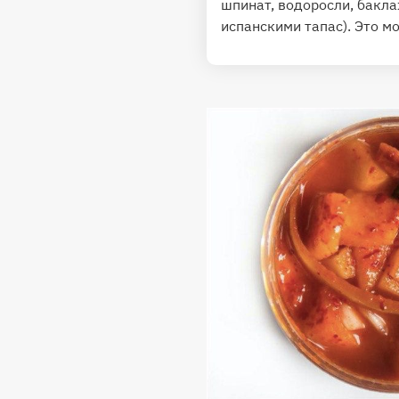
шпинат, водоросли, бакл
испанскими тапас). Это м