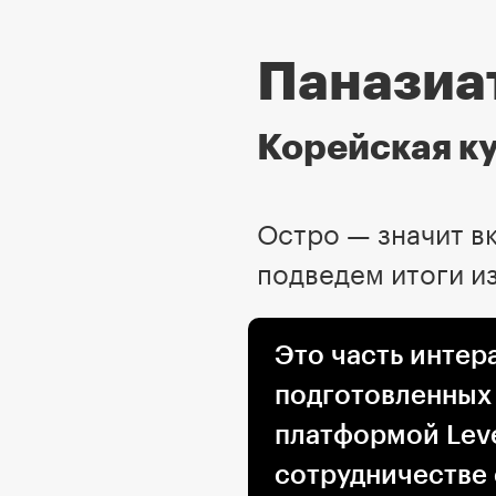
Паназиа
Корейская к
Остро — значит в
подведем итоги и
Это часть интер
подготовленных
платформой Leve
сотрудничестве