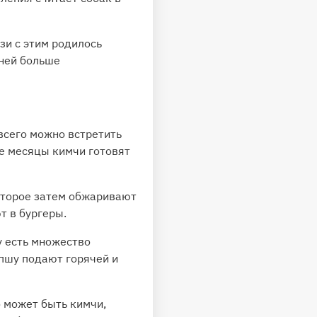
зи с этим родилось
 ней больше
сего можно встретить
ие месяцы кимчи готовят
которое затем обжаривают
т в бургеры.
у есть множество
апшу подают горячей и
о может быть кимчи,