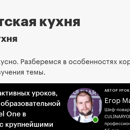
тская кухня
ухня
кусно. Разберемся в особенностях ко
зучения темы.
АВТОР УРОК
активных уроков,
Егор М
 образовательной
Шеф-повар 
l One в
CULINARYON
профессион
 с крупнейшими