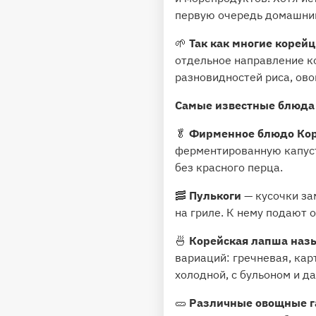
первую очередь домашним
🌱
Так как многие корей
отдельное направление ко
разновидностей риса, ово
Самые известные блюда
🥬
Фирменное блюдо Кор
ферментированную капусту
без красного перца.
🥓
Пулькоги
— кусочки за
на гриле. К нему подают 
🍜
Корейская лапша наз
вариаций: гречневая, кар
холодной, с бульоном и 
🥒
Различные овощные г