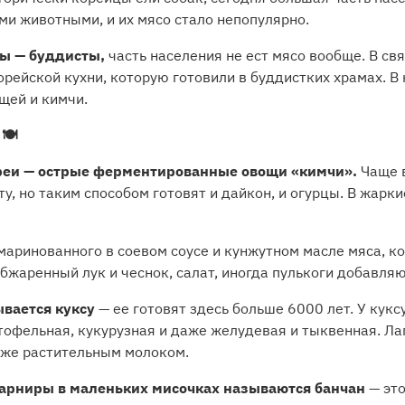
и животными, и их мясо стало непопулярно.
цы — буддисты,
часть населения не ест мясо вообще. В свя
рейской кухни, которую готовили в буддистких храмах. В
щей и кимчи.
 🍽
еи — острые ферментированные овощи «кимчи».
Чаще в
, но таким способом готовят и дайкон, и огурцы. В жарк
маринованного в соевом соусе и кунжутном масле мяса, 
обжаренный лук и чеснок, салат, иногда пулькоги добавляю
ывается куксу
— ее готовят здесь больше 6000 лет. У кукс
тофельная, кукурузная и даже желудевая и тыквенная. Л
даже растительным молоком.
арниры в маленьких мисочках называются банчан
— эт