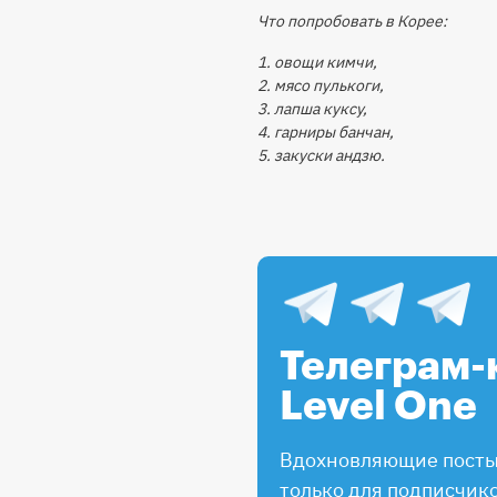
Что попробовать в Корее:
1. овощи кимчи,
2. мясо пулькоги,
3. лапша куксу,
4. гарниры банчан,
5. закуски андзю.
Телеграм-
Level One
Вдохновляющие посты,
только для подписчик