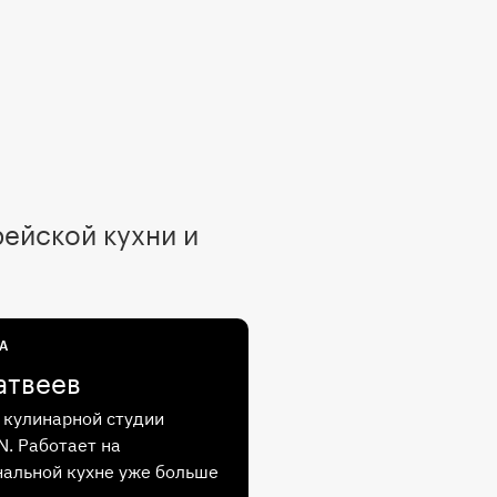
рейской кухни и
А
атвеев
кулинарной студии
. Работает на
альной кухне уже больше