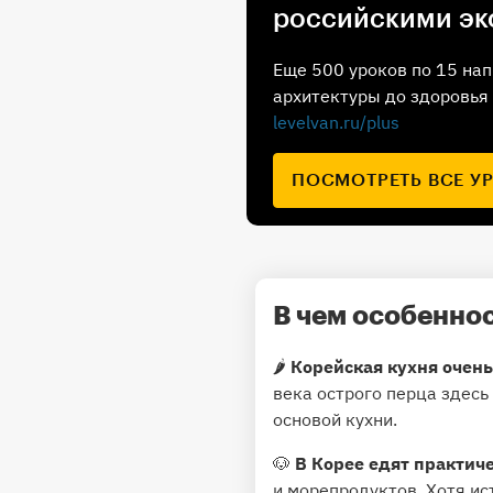
российскими эк
Еще 500 уроков по 15 нап
архитектуры до здоровья 
levelvan.ru/plus
ПОСМОТРЕТЬ ВСЕ У
В чем особеннос
🌶
Корейская кухня очень
века острого перца здесь
основой кухни.
🐶
В Корее едят практиче
и морепродуктов. Хотя ис