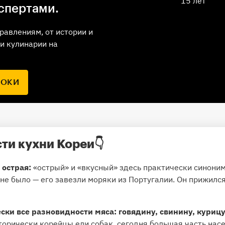
15 лет
спертами.
равлениям, от истории и
и кулинарии на
РОКИ
ти кухни Кореи👇
 острая:
«острый» и «вкусный» здесь практически синоним
 не было — его завезли моряки из Португалии. Он прижилс
ски все разновидности мяса: говядину, свинину, куриц
торически корейцы ели собак, сегодня большая часть насе