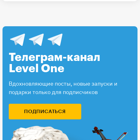
Телеграм-канал
Level One
Вдохновляющие посты, новые запуски и
подарки только для подписчиков
ПОДПИСАТЬСЯ