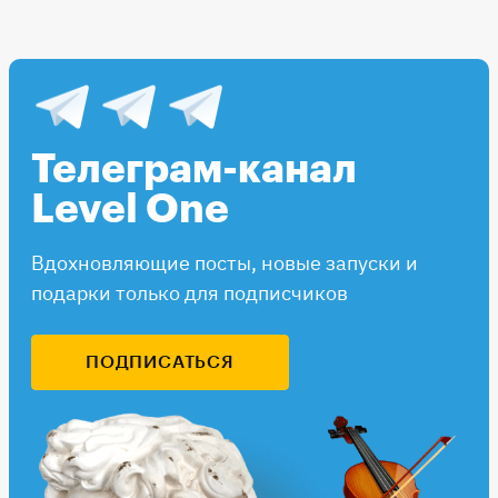
Телеграм-канал
Level One
Вдохновляющие посты, новые запуски и
подарки только для подписчиков
ПОДПИСАТЬСЯ