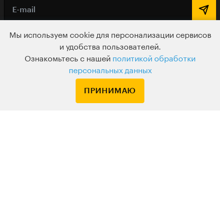
Мы используем cookie для персонализации сервисов
По вопросам обращайтесь на
и удобства пользователей.
HELLO@LEVELVAN.RU
Ознакомьтесь с нашей
политикой обработки
персональных данных
Или по телефону
+7 499 399 32 30
ПРИНИМАЮ
LEVEL ONE
КУРСЫ
ЛЕКТОРЫ
В ПОДАРОК
ВАКАНСИИ
ПОЛЬЗОВАТЕЛЬСКОЕ СОГЛАШЕНИЕ