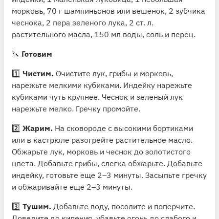
морковь, 70 г шампиньонов или вешенок, 2 зубчика
чеснока, 2 пера зеленого лука, 2 ст. л.
растительного масла, 150 мл воды, соль и перец.
🔪
Готовим
1️⃣
Чистим.
Очистите лук, грибы и морковь,
нарежьте мелкими кубиками. Индейку нарежьте
кубиками чуть крупнее. Чеснок и зеленый лук
нарежьте мелко. Гречку промойте.
2️⃣
Жарим.
На сковороде с высокими бортиками
или в кастрюле разогрейте растительное масло.
Обжарьте лук, морковь и чеснок до золотистого
цвета. Добавьте грибы, слегка обжарьте. Добавьте
индейку, готовьте еще 2–3 минуты. Засыпьте гречку
и обжаривайте еще 2–3 минуты.
3️⃣
Тушим.
Добавьте воду, посолите и поперчите.
Доведите до кипения, убавьте огонь до слабого и