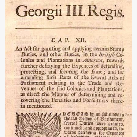
судей, веротерпимости и экономических свобод,
подчеркивала и защищу прав любого
гражданина и человека.
Фактически конституция
США выстроена на идеях французского
просвещения.