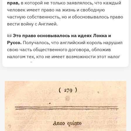
прав,
в которой не только заявлялось, что каждый
человек имеет право на жизнь и свободную
частную собственность, но и обосновывалось право
вести войну с Англией.
📜
Это право основывалось на идеях Локка и
Руссо.
Получалось, что английский король нарушил
свою часть общественного договора, обложив
налогом тех, кто не имеет возможности этот налог
оспорить. А значит, американские колонисты имели
право разорвать общественный договор, став
независимым государством.
1️⃣
Это было первое в истории практическое
применение идей просветителей в политике.
Эти
принципы развивала североамериканская
конституция, которую приняли в 1787 году.
👏
Конституция, помимо самоуправления,
разделения властей, полной независимости