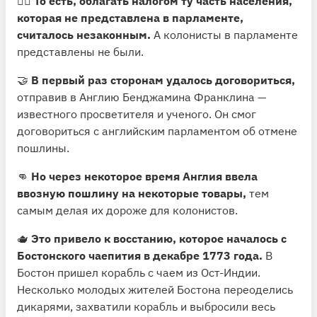
🙅‍♂️
То есть, облагать налогом ту часть населения,
которая не представлена в парламенте,
считалось незаконным.
А колонисты в парламенте
представлены не были.
🤝
В первый раз сторонам удалось договориться,
отправив в Англию Бенджамина Франклина —
известного просветителя и ученого. Он смог
договориться с английским парламентом об отмене
пошлины.
👊
Но через некоторое время Англия ввела
ввозную пошлину на некоторые товары,
тем
самым делая их дороже для колонистов.
🫖
Это привело к восстанию, которое началось с
Бостонского чаепития в декабре 1773 года.
В
Бостон пришел корабль с чаем из Ост-Индии.
Несколько молодых жителей Бостона переоделись
дикарями, захватили корабль и выбросили весь