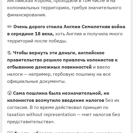
Английская Корона, проходили в том числе и на
колониальных территориях, требуя значительного
финансирования.
✏️
Очень дорого стоила Англии Семилетняя война
в середине 18 века,
хоть Англия и получила много
территорий после победы.
📃
Чтобы вернуть эти деньги, английское
правительство решило привлечь колонистов к
отбыванию денежных повинностей
и ввело
налоги — например, гербовую пошлину на все
официальные документы.
😤
Сама пошлина была незначительной, но
колонистов возмутило введение налогов
без их
согласия. В то время действовал принцип no
taxation without representation — «нет налогов без
представительства».