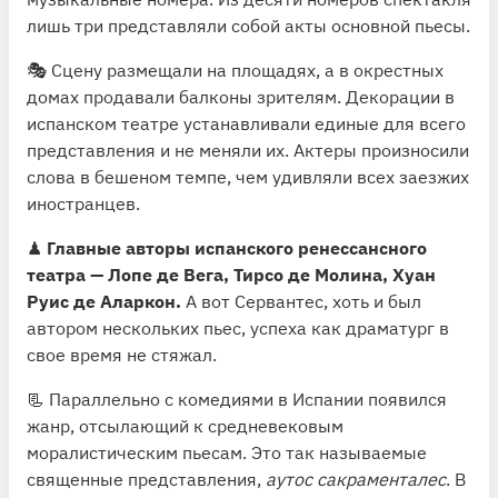
лишь три представляли собой акты основной пьесы.
🎭 Сцену размещали на площадях, а в окрестных
домах продавали балконы зрителям. Декорации в
испанском театре устанавливали единые для всего
представления и не меняли их. Актеры произносили
слова в бешеном темпе, чем удивляли всех заезжих
иностранцев.
♟
Главные авторы испанского ренессансного
театра — Лопе де Вега, Тирсо де Молина, Хуан
Руис де Аларкон.
А вот Сервантес, хоть и был
автором нескольких пьес, успеха как драматург в
свое время не стяжал.
📃 Параллельно с комедиями в Испании появился
жанр, отсылающий к средневековым
моралистическим пьесам. Это так называемые
священные представления,
аутос сакраменталес
. В