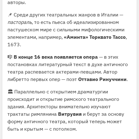
авторы.
📌 Среди других театральных жанров в Италии —
пастораль
, то есть пьеса об идеализированном
пастушеском мире с сильными мифологическими
элементами, например,
«Аминта» Торквато Тассо
,
1673.
🎼
В конце 16 века появляется опера
— в этих
постановках литературный текст в духе античного
театра распевается актерами-певцами. Автор
либретто первых опер — поэт
Оттавио Ринуччини
.
🏛 Параллельно с открытием драматургии
происходит и открытие римского театрального
здания. Архитекторы внимательно изучают
трактаты римлянина
Витрувия
и берут за основу
форму античного театра, который теперь может
быть и крытым — с потолком.