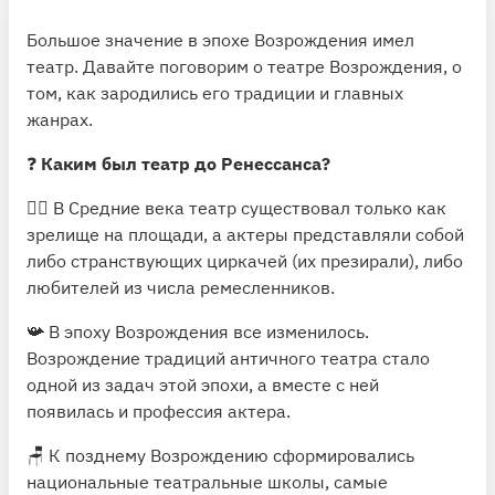
Большое значение в эпохе Возрождения имел
театр. Давайте поговорим о театре Возрождения, о
том, как зародились его традиции и главных
жанрах.
❓
Каким был театр до Ренессанса?
🤹‍♂️ В Средние века театр существовал только как
зрелище на площади, а актеры представляли собой
либо странствующих циркачей (их презирали), либо
любителей из числа ремесленников.
📯 В эпоху Возрождения все изменилось.
Возрождение традиций античного театра стало
одной из задач этой эпохи, а вместе с ней
появилась и профессия актера.
🪑 К позднему Возрождению сформировались
национальные театральные школы, самые