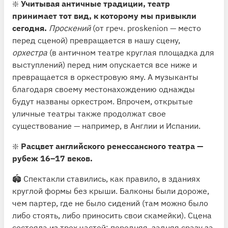
❇️
Учитывая античные традиции, театр
принимает тот вид, к которому мы привыкли
сегодня.
Проскений
(от греч. proskenion — место
перед сценой) превращается в нашу сцену,
орхестра
(в античном театре круглая площадка для
выступлений) перед ним опускается все ниже и
превращается в оркестровую яму. А музыканты
благодаря своему местонахождению однажды
будут названы оркестром. Впрочем, открытые
уличные театры также продолжат свое
существование — например, в Англии и Испании.
❇️
Расцвет английского ренессансного театра —
рубеж 16–17 веков.
🏟 Спектакли ставились, как правило, в зданиях
круглой формы без крыши. Балконы были дороже,
чем партер, где не было сидений (там можно было
либо стоять, либо приносить свои скамейки). Сцена
состояла из трех частей: передняя, задняя сразу за