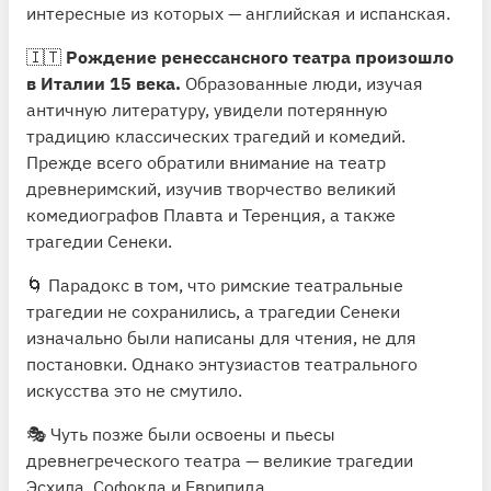
интересные из которых — английская и испанская.
🇮🇹
Рождение ренессансного театра произошло
в Италии 15 века.
Образованные люди, изучая
античную литературу, увидели потерянную
традицию классических трагедий и комедий.
Прежде всего обратили внимание на театр
древнеримский, изучив творчество великий
комедиографов Плавта и Теренция, а также
трагедии Сенеки.
🌀 Парадокс в том, что римские театральные
трагедии не сохранились, а трагедии Сенеки
изначально были написаны для чтения, не для
постановки. Однако энтузиастов театрального
искусства это не смутило.
🎭 Чуть позже были освоены и пьесы
древнегреческого театра — великие трагедии
Эсхила, Софокла и Еврипида.