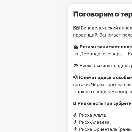
Поговорим о тер
🗺 Винодельческий аппе
провинций. Занимает поло
🏔 Регион занимает пло
ла-Деманда, с севера — 
🏞 Риоха вытянута вдоль 
💨 Климат здесь с особы
потоки. Через горы на се
жаркого средиземноморск
В Риохе есть три субрег
🍇 Риоха Альта
🍇 Риох-Алавеза
🍇 Риоха Ориенталь (рань