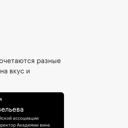
сочетаются разные
на вкус и
А
вельева
йской ассоциации
иректор Академии вина