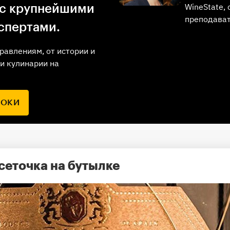
WineState,
 с крупнейшими
преподава
спертами.
равлениям, от истории и
и кулинарии на
РОКИ
сеточка на бутылке