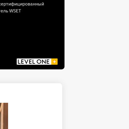
 сертифицированный
тель WSET