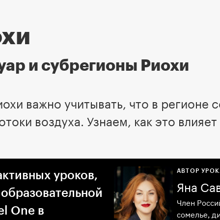
охи
уар и субрегионы Риохи
иохи важно учитывать, что в регионе 
отоки воздуха. Узнаем, как это влияет 
АВТОР УРОК
активных уроков,
Яна Са
 образовательной
Член Росси
l One в
сомелье, д