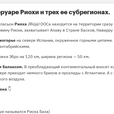
руаре Риохи и трех ее субрегионах.
лласьон
Риоха
(Rioja)
DOCa находится на территории сразу
вину Риохи, захватывает Алаву в Стране Басков, Наварру 
скогорье
на севере Испании, окруженное горными цепями. 
Кантабрийскими.
реки Эбро на 120 км, ширина региона — 50 км.
м балансом.
В преобладающий континентальный вносят 
вере приходит немного бризов и прохлады с Атлантики. А с
ого воздуха.
иона
👇
ше назывался Риоха Баха)