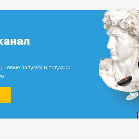
канал
 новые запуски и подарки
ов