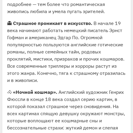
подробнее — тем более что романтическая
живопись любила и умела пугать зрителей.
👻
Страшное проникает в искусство.
В начале 19
века начинают работать немецкий писатель Эрнст
Гофман и американец Эдгар По. Огромной
популярностью пользуются английские готические
романы, полные семейных тайн, родовых
проклятий, мистики, призраков и прочих кошмаров.
Все современные триллеры и хорроры растут из
этого жанра. Конечно, тяга к страшному отразилась
и в живописи.
🐴
«Ночной кошмар».
Английский художник Генрих
Фюссли в конце 18 века создал серию картин, в
которой показал страшное через сновидения. На
всех картинах спящую девушку окружают монстры,
которые воплощают ее кошмарные сны и
бессознательные страхи: жуткий демон и слепая