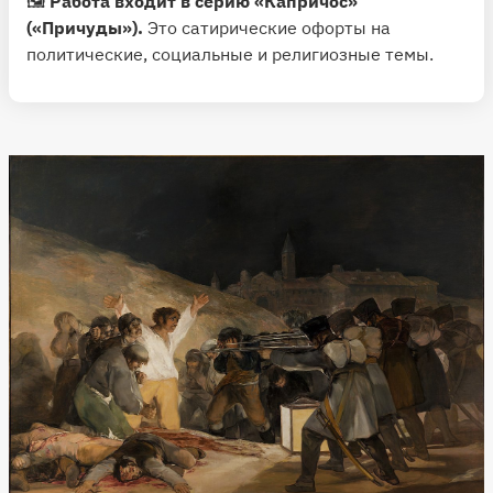
🖼
Работа входит в серию «Капричос»
(«Причуды»).
Это сатирические офорты на
политические, социальные и религиозные темы.