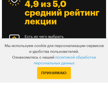
4,9 из 5,0
средний рейтинг
лекции
Есть из чего выбрать
До 10 разных
Мы используем cookie для персонализации сервисов
вебинаров в
и удобства пользователей.
Ознакомьтесь с нашей
политикой обработки
день
персональных данных
ПРИНИМАЮ