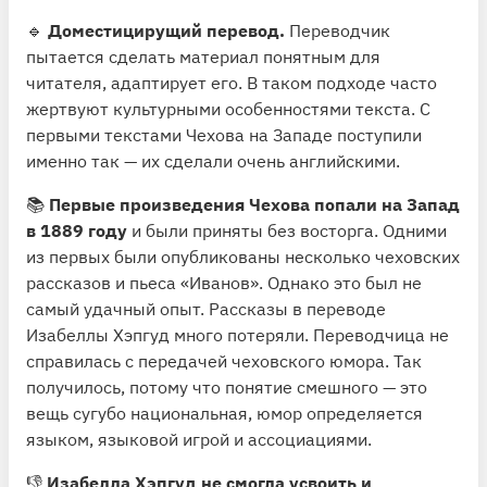
🔹
Доместицирущий перевод.
Переводчик
пытается сделать материал понятным для
читателя, адаптирует его. В таком подходе часто
жертвуют культурными особенностями текста. С
первыми текстами Чехова на Западе поступили
именно так — их сделали очень английскими.
📚
Первые произведения Чехова попали на Запад
в 1889 году
и были приняты без восторга. Одними
из первых были опубликованы несколько чеховских
рассказов и пьеса «Иванов». Однако это был не
самый удачный опыт. Рассказы в переводе
Изабеллы Хэпгуд много потеряли. Переводчица не
справилась с передачей чеховского юмора. Так
получилось, потому что понятие смешного — это
вещь сугубо национальная, юмор определяется
языком, языковой игрой и ассоциациями.
👎
Изабелла Хэпгуд не смогла усвоить и