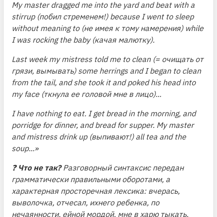
My master dragged me into the yard and beat with a
stirrup (побил стременем!) because I went to sleep
without meaning to (не имея к тому намерения) while
I was rocking the baby (качая малютку).
Last week my mistress told me to clean (= очищать от
грязи, вымывать) some herrings and I began to clean
from the tail, and she took it and poked his head into
my face (ткнула ее головой мне в лицо)...
I have nothing to eat. I get bread in the morning, and
porridge for dinner, and bread for supper. My master
and mistress drink up (выпивают!) all tea and the
soup...»
❓
Что не так?
Разговорный синтаксис передан
грамматически правильными оборотами, а
характерная просторечная лексика: вчерась,
выволочка, отчесал, ихнего ребенка, по
нечаянности, ейной мордой, мне в харю тыкать,