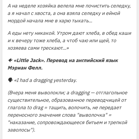
А на неделе хозяйка велела мне почистить селедку,
а я начал с хвоста, а она взяла селедку и ейной
мордой начала мне в харю тыкать...
А еды нету никакой. Утром дают хлеба, в обед каши
и к вечеру тоже хлеба, а чтоб чаю или щей, то
хозяева сами трескают...»
🐠
«Little Jack». Перевод на английский язык
Мэриан Фелл.
🗣
«I had a dragging yesterday.
(Вчера меня выволокли; a dragging — отглагольное
существительное, образованное переводчицей от
глагола to drag = тащить, волочить, не передает
переносного значения слова "выволочка" =
"наказание, сопровождающееся битьем и трепкой
заволосы").