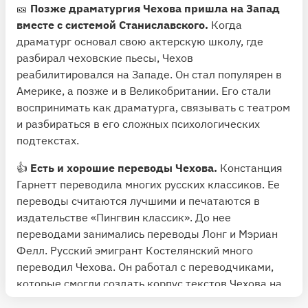
🎫
Позже драматургия Чехова пришла на Запад
вместе с системой Станиславского.
Когда
драматург основал свою актерскую школу, где
разбирал чеховские пьесы, Чехов
реабилитировался на Западе. Он стал популярен в
Америке, а позже и в Великобритании. Его стали
воспринимать как драматурга, связывать с театром
и разбираться в его сложных психологических
подтекстах.
👍
Есть и хорошие переводы Чехова.
Констанция
Гарнетт переводила многих русских классиков. Ее
переводы считаются лучшими и печатаются в
издательстве «Пингвин классик». До нее
переводами занимались переводы Лонг и Мэриан
Фелл. Русский эмигрант Костелянский много
переводил Чехова. Он работал с переводчиками,
которые смогли создать корпус текстов Чехова на
Западе.