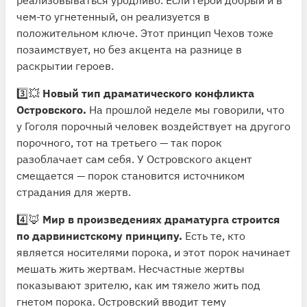
чем-то угнетенный, он реализуется в
положительном ключе. Этот принцип Чехов тоже
позаимствует, но без акцента на разнице в
раскрытии героев.
3️⃣💥
Новый тип драматического конфликта
Островского.
На прошлой неделе мы говорили, что
у Гоголя порочный человек воздействует на другого
порочного, тот на третьего — так порок
разоблачает сам себя. У Островского акцент
смещается — порок становится источником
страдания для жертв.
4️⃣🦊
Мир в произведениях драматурга строится
по дарвинистскому принципу.
Есть те, кто
является носителями порока, и этот порок начинает
мешать жить жертвам. Несчастные жертвы
показывают зрителю, как им тяжело жить под
гнетом порока. Островский вводит тему