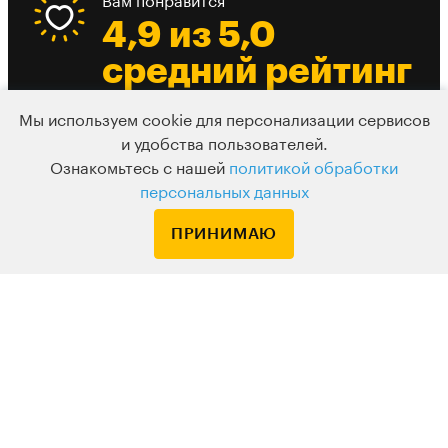
Вам понравится
4,9 из 5,0
средний рейтинг
лекции
Мы используем cookie для персонализации сервисов
и удобства пользователей.
Ознакомьтесь с нашей
политикой обработки
Есть из чего выбрать
персональных данных
До 10 разных
вебинаров в
ПРИНИМАЮ
день