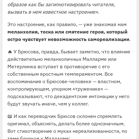
образов как бы загипнотизировать читателя,
вызвать в нем известное настроение».
Это настроение, как правило, — уже знакомая нам
меланхолия, тоска или смятение героя, который
остро чувствует невозможность самореализации
.
🔥 У Брюсова, правда, бывает заметно, что влияние
действительно меланхоличных Малларме или
Метерлинка вступает в противоречие с его
собственным яростным темпераментом. Все
воспоминания о Брюсове-человеке — властном,
контролирующем, упорном «труженике» —
подсказывают, что декадентские интонации у него
будут звучать иначе, чем у коллег.
📖 И как переводчик Брюсов склонен спрямлять
оригинал, объяснять, делать более однозначным.
Вот стихотворение о муках нереализованности, по
теме близкое к Малларме: