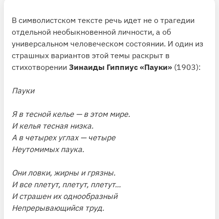
В символистском тексте речь идет не о трагедии
отдельной необыкновенной личности, а об
универсальном человеческом состоянии. И один из
страшных вариантов этой темы раскрыт в
стихотворении
Зинаиды Гиппиус «Пауки»
(1903):
Пауки
Я в тесной келье — в этом мире.
И келья тесная низка.
А в четырех углах — четыре
Неутомимых паука.
Они ловки, жирны и грязны.
И все плетут, плетут, плетут...
И страшен их однообразный
Непрерывающийся труд.