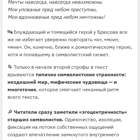
Мечты навсегда, навсегда невозможны.
Мои упованья пред небом преступны,
Мои вдохновенья пред небом ничтожны!
🔤 Блуждающий и томящийся герой у Брюсова все
же не избегает уверенно повторять «я», «мои»,
«мне». Он, конечно, ближе к романтическому герою,
хотя и попавшему в символистский сюжет.
🌀 Только в начале второй строфы в текст
врываются
типично символистские странности:
нездешний мир, мифические чудовища — и
многоточие
, которое смягчает чеканный ритм
всего текста.
🔎
Читатели сразу заметили «эгоцентричность»
старших символистов.
Одиночество, изоляция,
фиксация на потоке собственных ощущений
создают впечатление замкнутого внутреннего