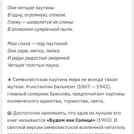
Они четыре паутины
В одну, огромную, сплели.
Гляжу — шевелятся их спины
В зловонно-сумрачной пыли.
Мои глаза — под паутиной.
Она сера, мягка, липка.
И рады радостью звериной
Четыре толстых паука.
☀️ Символистская картина мира не всегда такая
жуткая. Константин Бальмонт (1867 — 1942),
главный соперник Брюсова, предпочитает картины
космического единства, торжества, света.
📖 Достаточно напомнить, что одна из лучших его
книг называется
«Будем как Солнце»
(1903). В
светлой версии символистской вселенной читатель