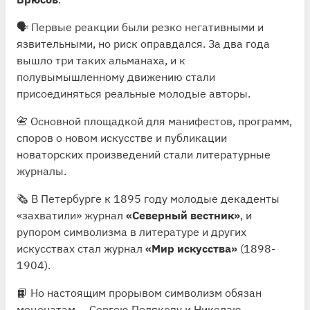
🗣 Первые реакции были резко негативными и
язвительными, но риск оправдался. За два года
вышло три таких альманаха, и к
полувымышленному движению стали
присоединяться реальные молодые авторы.
📇 Основной площадкой для манифестов, программ,
споров о новом искусстве и публикации
новаторских произведений стали литературные
журналы.
🗞 В Петербурге к 1895 году молодые декаденты
«захватили» журнал
«Северный вестник»
, и
рупором символизма в литературе и других
искусствах стал журнал
«Мир искусства»
(1898-
1904).
📙 Но настоящим прорывом символизм обязан
меценатам — Сергею Полякову и Николаю