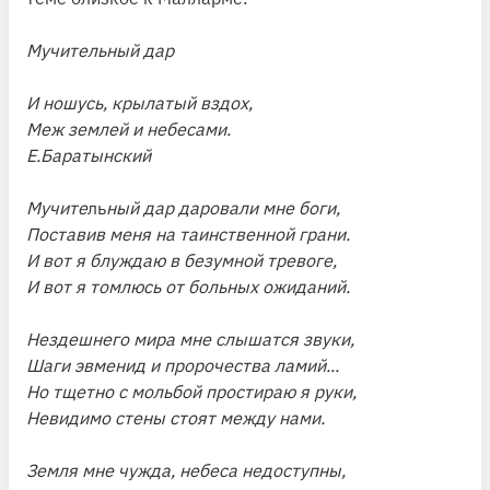
Мучительный дар
И ношусь, крылатый вздох,
Меж землей и небесами.
Е.Баратынский
Мучите
ль
ный дар даровали мне боги,
Поставив меня на таинственной грани.
И вот я блуждаю в безумной тревоге,
И вот я томлюсь от больных ожиданий.
Нездешнего мира мне слышатся звуки,
Шаги эвменид и пророчества ламий...
Но тщетно с мольбой простираю я руки,
Невидимо стены стоят между нами.
Земля мне чужда, небеса недоступны,