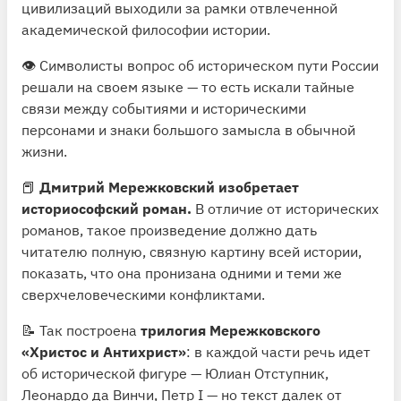
цивилизаций выходили за рамки отвлеченной
академической философии истории.
👁 Символисты вопрос об историческом пути России
решали на своем языке — то есть искали тайные
связи между событиями и историческими
персонами и знаки большого замысла в обычной
жизни.
📕
Дмитрий Мережковский изобретает
историософский роман.
В отличие от исторических
романов, такое произведение должно дать
читателю полную, связную картину всей истории,
показать, что она пронизана одними и теми же
сверхчеловеческими конфликтами.
📝 Так построена
трилогия Мережковского
«Христос и Антихрист»
: в каждой части речь идет
об исторической фигуре — Юлиан Отступник,
Леонардо да Винчи, Петр I — но текст далек от