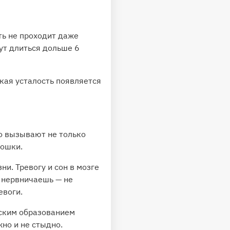
ть не проходит даже
гут длиться
дольше 6
ская усталость появляется
о вызывают не только
кошки.
ни. Тревогу и сон в мозге
: нервничаешь — не
евоги.
нским образованием
но и не стыдно.