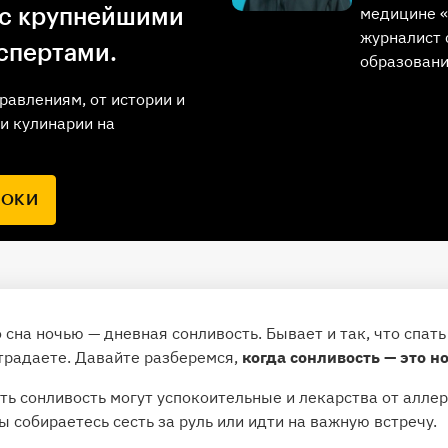
медицине «
 с крупнейшими
журналист 
спертами.
образован
равлениям, от истории и
и кулинарии на
РОКИ
 сна ночью — дневная сонливость. Бывает и так, что спать
страдаете. Давайте разберемся,
когда сонливость — это 
ь сонливость могут успокоительные и лекарства от аллерг
ы собираетесь сесть за руль или идти на важную встречу.