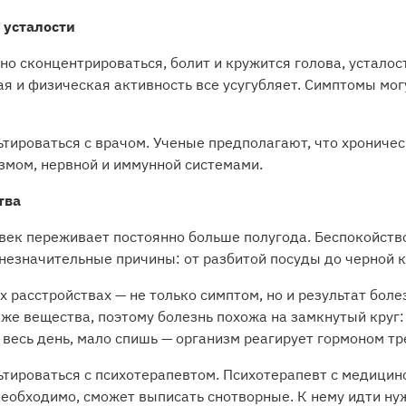
 усталости
но сконцентрироваться, болит и кружится голова, усталос
ая и физическая активность все усугубляет. Симптомы мо
ьтироваться с врачом. Ученые
предполагают
, что хрониче
змом, нервной и иммунной системами.
тва
век переживает постоянно больше полугода. Беспокойств
 незначительные причины: от разбитой посуды до черной 
 расстройствах — не только симптом, но и результат болез
же вещества, поэтому болезнь похожа на замкнутый круг
весь день, мало спишь — организм реагирует гормоном тр
ьтироваться с психотерапевтом. Психотерапевт с медици
необходимо, сможет выписать снотворные. К нему идти нуж