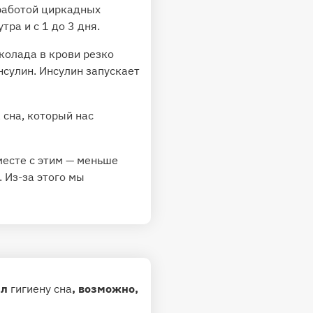
работой циркадных
утра и с 1 до 3 дня.
колада в крови резко
сулин. Инсулин запускает
 сна, который нас
месте с этим — меньше
 Из-за этого мы
ил
гигиену сна
, возможно,