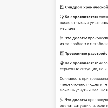
1️⃣
Синдром хронической
🤒
К
ак проявляется:
слож
после отдыха, а умственн
месяцев.
🩺
Что делать:
проконсул
из-за проблем с метаболи
2️⃣
Тревожные расстройс
🤒
Как проявляется:
чело
серьезные ситуации, но и
Сонливость при тревожных
«переключают» одни и те 
можешь уснуть и маешься 
🩺
Что делать:
проконсул
оценит ситуацию и, если 