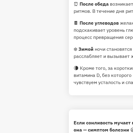
⏰
После обеда
возникае
ритмов. В течение дня р
🍫
После углеводов
желан
подскакивает уровень гл
процесс
превращения
сер
❄️
Зимой
ночи становятся
расслабляет и вызывает ж
🌘 Кроме того, за коротк
витамина D, без которого
чувствуем усталость и
спа
Если сонливость мучает 
она — симптом болезни
