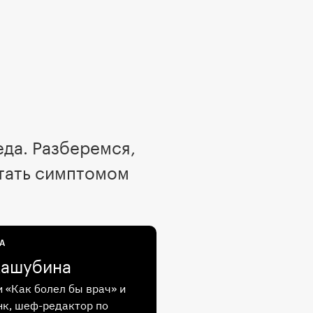
еда. Разберемся,
стать симптомом
А
Кашубина
и «Как болел бы врач» и
к, шеф-редактор по