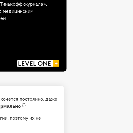
Тинькофф-журнала»,
с медицинским
ием
 хочется постоянно, даже
нормально
👇
ии, поэтому их не