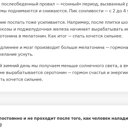
т
послеобеденный провал
— «сонный» период, вызванный 
итмы
поднимаются и снижаются
. Пик сонливости — с 2 до 4 
ие поспать тоже
усиливается
. Например, после плитки шо
юкозы и поджелудочная железа начинает вырабатывать ин
отонина в мелатонин. Как итог —
спать хочется сильнее
.
 длиннее и мозг производит больше мелатонина — гормона
елание уснуть.
ий зимний день мы получаем меньше солнечного света, а в
 не вырабатывается серотонин — гормон счастья и энергии.
ть хочется сильнее
.
постоянно и не проходит после того, как человек налад
