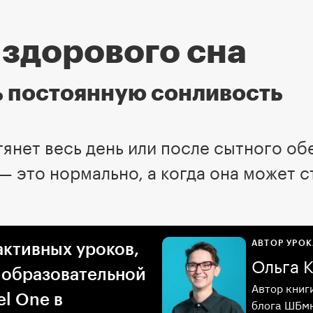
 здорового сна
ь постоянную сонливость
 тянет весь день или после сытного об
— это нормально, а когда она может 
АВТОР УРОК
активных уроков,
Ольга 
 образовательной
Автор книг
l One в
блога ШБмн