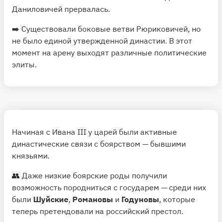
Даниловичей прервалась.
➡️ Существовали боковые ветви Рюриковичей, но
не было единой утвержденной династии. В этот
момент на арену выходят различные политические
элиты.
Начиная с Ивана III у царей были активные
династические связи с боярством — бывшими
князьями.
👥 Даже низкие боярские роды получили
возможность породниться с государем — среди них
были
Шуйские
,
Романовы
и
Годуновы
, которые
теперь претендовали на российский престол.