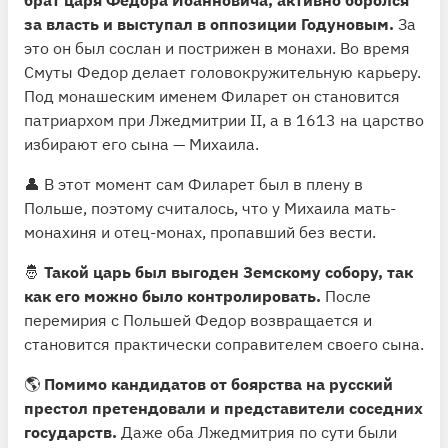
за власть и выступал в оппозиции Годуновым.
За
это он был сослан и пострижен в монахи. Во время
Смуты Федор делает головокружительную карьеру.
Под монашеским именем Филарет он становится
патриархом при Лжедмитрии II, а в 1613 на царство
избирают его сына — Михаила.
👤 В этот момент сам Филарет был в плену в
Польше, поэтому считалось, что у Михаила мать-
монахиня и отец-монах, пропавший без вести.
🤴
Такой царь был выгоден Земскому собору, так
как его можно было контролировать.
После
перемирия с Польшей Федор возвращается и
становится практически соправителем своего сына.
🌎
Помимо кандидатов от боярства на русский
престол претендовали и представители соседних
государств.
Даже оба Лжедмитрия по сути были