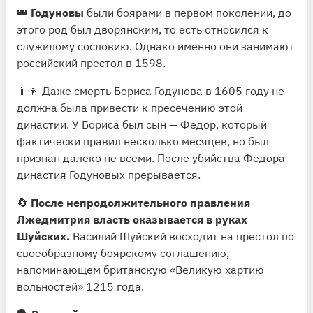
👑
Годуновы
были боярами в первом поколении, до
этого род был дворянским, то есть относился к
служилому сословию. Однако именно они занимают
российский престол в 1598.
👨‍👦 Даже смерть Бориса Годунова в 1605 году не
должна была привести к пресечению этой
династии. У Бориса был сын — Федор, который
фактически правил несколько месяцев, но был
признан далеко не всеми. После убийства Федора
династия Годуновых прерывается.
🔄
После непродолжительного правления
Лжедмитрия власть оказывается в руках
Шуйских.
Василий Шуйский восходит на престол по
своеобразному боярскому соглашению,
напоминающем британскую «Великую хартию
вольностей» 1215 года.