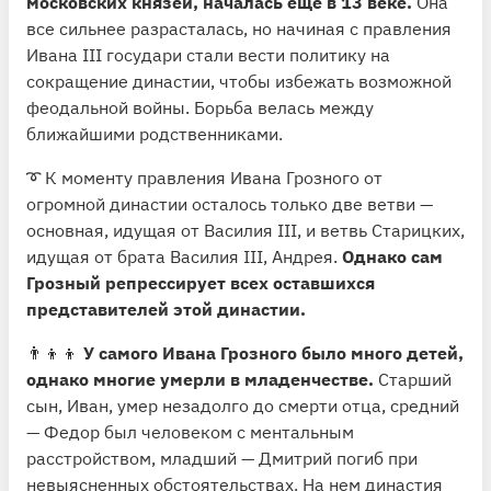
московских князей, началась еще в 13 веке.
Она
все сильнее разрасталась, но начиная с правления
Ивана III государи стали вести политику на
сокращение династии, чтобы избежать возможной
феодальной войны. Борьба велась между
ближайшими родственниками.
➰ К моменту правления Ивана Грозного от
огромной династии осталось только две ветви —
основная, идущая от Василия III, и ветвь Старицких,
идущая от брата Василия III, Андрея.
Однако сам
Грозный репрессирует всех оставшихся
представителей этой династии.
👨‍👦‍👦
У самого Ивана Грозного было много детей,
однако многие умерли в младенчестве.
Старший
сын, Иван, умер незадолго до смерти отца, средний
— Федор был человеком с ментальным
расстройством, младший — Дмитрий погиб при
невыясненных обстоятельствах. На нем династия