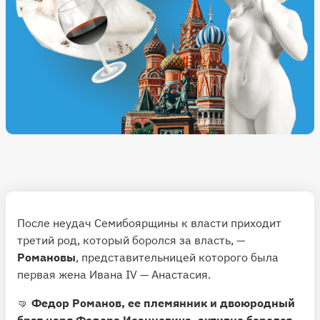
После неудач Семибоярщины к власти приходит
третий род, который боролся за власть, —
Романовы
, представительницей которого была
первая жена Ивана IV — Анастасия.
🤜
Федор Романов, ее племянник и двоюродный
брат царя Федора Иоанновича, активно боролся