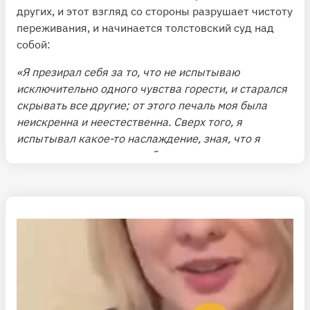
других, и этот взгляд со стороны разрушает чистоту
переживания, и начинается толстовский суд над
собой:
«Я презирал себя за то, что не испытываю
исключительно одного чувства горести, и старался
скрывать все другие; от этого печаль моя была
неискренна и неестественна. Сверх того, я
испытывал какое-то наслаждение, зная, что я
несчастлив, старался возбуждать сознание
несчастия, и это эгоистическое чувство больше
других заглушало во мне истинную печаль».
🙇 Осознать в себе «эгоистическое чувство»,
преодолеть его с помощью откровенного
самоанализа и найти дорогу назад к стихийному,
синтетическому восприятию — это задача, которую
пытаются решить и герои романов Толстого — Пьер
Безухов, Константин Левин, Дмитрий Нехлюдов.