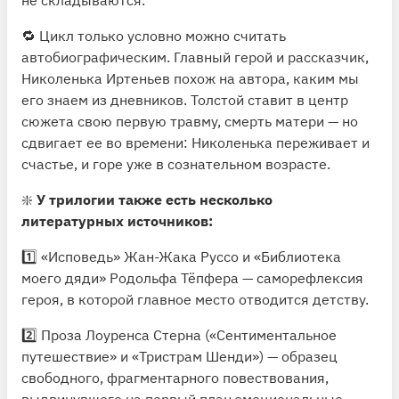
🔁 Цикл только условно можно считать
автобиографическим. Главный герой и рассказчик,
Николенька Иртеньев похож на автора, каким мы
его знаем из дневников. Толстой ставит в центр
сюжета свою первую травму, смерть матери — но
сдвигает ее во времени: Николенька переживает и
счастье, и горе уже в сознательном возрасте.
❇️
У трилогии также есть несколько
литературных источников:
1️⃣ «Исповедь» Жан-Жака Руссо и «Библиотека
моего дяди» Родольфа Тёпфера — саморефлексия
героя, в которой главное место отводится детству.
2️⃣ Проза Лоуренса Стерна («Сентиментальное
путешествие» и «Тристрам Шенди») — образец
свободного, фрагментарного повествования,
выдвинувшего на первый план эмоциональные