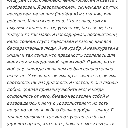
необразован. Я раздражителен, скучен для других,
нескромен, нетерпим (intolérant) и стыдлив, как
ребенок. Я почти невежда. Что я знаю, тому я
выучился кое-как сам, урывками, без связи, без
толку и то так мало. Я невоздержан, нерешителен,
непостоянен, глупо тщеславен и пылок, как все
бесхарактерные люди. Я не храбр. Я неаккуратен в
жизни и так ленив, что праздность сделалась для
меня почти неодолимой привычкой. Я умен, но ум
мой еще никогда ни на чем не был основательно
испытан. У меня нет ни ума практического, ни ума
светского, ни ума делового. Я честен, т. е. я люблю
добро, сделал привычку любить его; и когда
отклоняюсь от него, бываю недоволен собой и
возвращаюсь к нему с удовольствием; но есть
вещи, которые я люблю больше добра — славу. Я
так честолюбив и так мало чувство это было
удовлетворено, что часто, боюсь, я могу выбрать