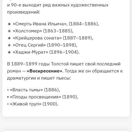
и 90-е выходит ряд важных художественных
произведений:
🔸 «Смерть Ивана Ильича», (1884–1886),
🔹 «Холстомер» (1863–1885),
🔸 «Крейцерова соната» (1887–1889),
🔹 «Отец Сергий» (1890–1898),
🔸 «Хаджи-Мурат» (1896–1904).
В 1889–1899 годы Толстой пишет свой последний
роман —
«Воскресение»
. Тогда же он обращается к
драматургии и пишет пьесы:
▫️ «Власть тьмы» (1886),
▪️ «Плоды просвещения» (1890),
▫️ «Живой труп» (1900).