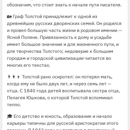
обозначим, что стоит знать о начале пути писателя.
🏡 Граф Толстой принадлежит к одной из
древнейших русских дворянских семей. Он родился
и провел большую часть жизни в родовом имении —
Ясной Поляне. Привязанность к дому и усадьбе
имеет большое значение и для жизненного пути, и
для творчества Толстого; недоверие к большим
городам и городской цивилизации читается во
многих его текстах.
👨‍👩‍👦 Толстой рано осиротел: он потерял мать,
когда ему не было двух лет, и через семь лет —
отца. С 1840 года детей воспитывала сестра отца,
Пелагея Юшкова, о которой Толстой вспоминал
тепло.
🎓 Его детство и юность, образование и начало
карьеры типичны для русской аристократии этого
времени. В 1843 году он поступил в престижный