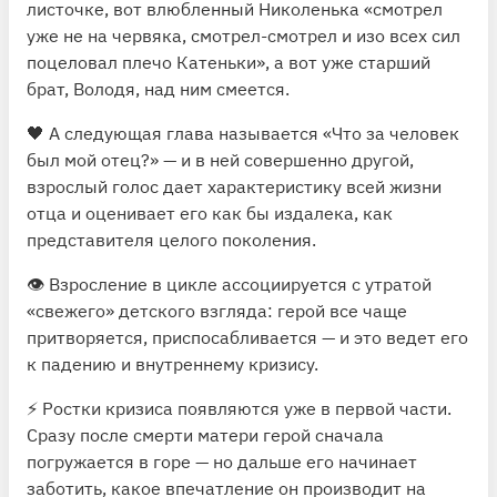
листочке, вот влюбленный Николенька «смотрел
уже не на червяка, смотрел-смотрел и изо всех сил
поцеловал плечо Катеньки», а вот уже старший
брат, Володя, над ним смеется.
🖤 А следующая глава называется «Что за человек
был мой отец?» — и в ней совершенно другой,
взрослый голос дает характеристику всей жизни
отца и оценивает его как бы издалека, как
представителя целого поколения.
👁 Взросление в цикле ассоциируется с утратой
«свежего» детского взгляда: герой все чаще
притворяется, приспосабливается — и это ведет его
к падению и внутреннему кризису.
⚡️ Ростки кризиса появляются уже в первой части.
Сразу после смерти матери герой сначала
погружается в горе — но дальше его начинает
заботить, какое впечатление он производит на