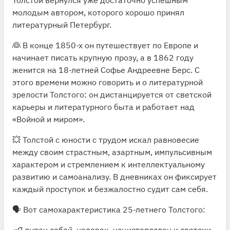
молодым автором, которого хорошо принял
литературный Петербург.
👰 В конце 1850-х он путешествует по Европе и
начинает писать крупную прозу, а в 1862 году
женится на 18-летней Софье Андреевне Берс. С
этого времени можно говорить и о литературной
зрелости Толстого: он дистанцируется от светской
карьеры и литературного быта и работает над
«Войной и миром».
💥 Толстой с юности с трудом искал равновесие
между своим страстным, азартным, импульсивным
характером и стремлением к интеллектуальному
развитию и самоанализу. В дневниках он фиксирует
каждый проступок и безжалостно судит сам себя.
🗣 Вот самохарактеристика 25-летнего Толстого:
«Я дурен собой, неловок, нечистоплотен и светски