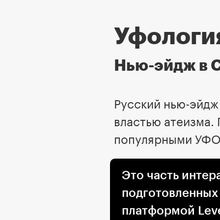
Уфологи
Нью-эйдж в 
Русский нью-эйдж
властью атеизма.
популярными УФО
Это часть интер
подготовленных
платформой Leve