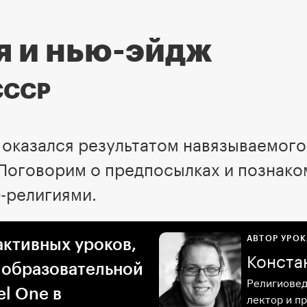
я и нью-эйдж
СССР
 оказался результатом навязываемого
 Поговорим о предпосылках и познак
-религиями.
АВТОР УРОК
активных уроков,
Конста
 образовательной
Религиовед
l One в
лектор и п