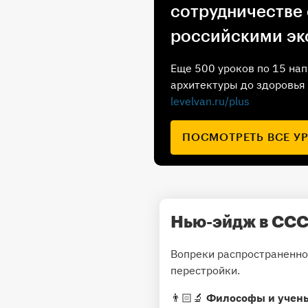
сотрудничестве
российскими эк
Еще 500 уроков по 15 нап
архитектуры до здоровья 
levelvan.ru/plus
ПОСМОТРЕТЬ ВСЕ У
Нью-эйдж в СС
Вопреки распространенном
перестройки.
👨🏻‍🔬
Философы и учен