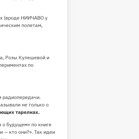
ах (вроде НИИЧАВО у
мическим полетам,
а, Розы Кулешевой и
периментах по
и радиопередачи.
казывали не только о
ающих тарелках.
 о будущем» по книге
 — кто они?». Так идеи