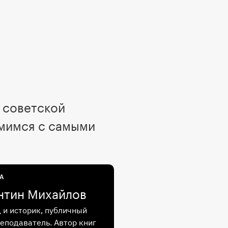
 советской
омимся с самыми
А
нтин Михайлов
 и историк, публичный
реподаватель. Автор книг