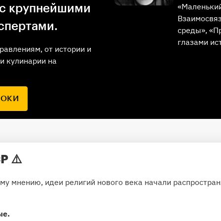
«Маленький
 с крупнейшими
Взаимосвяз
спертами.
среды», «П
глазами ис
равлениям, от истории и
и кулинарии на
РОКИ
СР
⚠️
у мнению, идеи религий нового века начали распространя
ые.