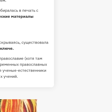
ем.
биралась в печать с
еские материалы
 скрываясь, существовала
 ключе.
православие (хотя там
овременных православных
е ученые-естественники
х учений.