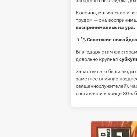
западного нью-эйджа дох
Конечно, магические и эз
трудом — она воспринима
воспринимались на ура.
👨‍🚀
Советские ньюэйдж
Благодаря этим факторам
довольно крупная
субкул
Зачастую это были люди с
заметнее влияние поздне
священнослужителей), ча
составляли в конце 80-х 