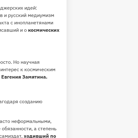
эджерских идей:
в и русский медиумизм
акта с инопланетянами
исавший и о
космических
осто. Но научная
 интерес к космическим
 Евгения Замятина.
лагодаря созданию
часто неформальными,
 обязанности, а степень
 самиздат,
ходивший по