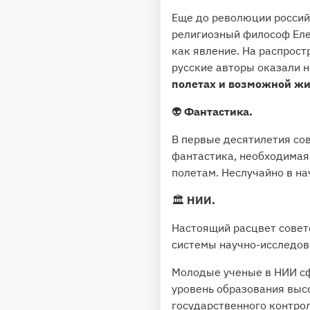
Еще до революции россий
религиозный философ Еле
как явление. На распрос
русские авторы оказали н
полетах и возможной жи
👽
Фантастика.
В первые десятилетия сов
фантастика, необходимая 
полетам. Неслучайно в н
🏛
НИИ.
Настоящий расцвет совет
системы научно-исследова
Молодые ученые в НИИ сф
уровень образования высо
государственного контрол