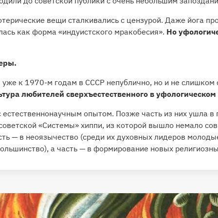
одили до советской публики с очень небольшим запоздани
отерические вещи сталкивались с цензурой. Даже йога про
лась как форма «индуистского мракобесия».
Но уфологич
еры.
 уже к 1970-м годам в СССР непублично, но и не слишком
ьтура любителей сверхъестественного в уфологическом
 естественнонаучным опытом. Позже часть из них ушла в 
советской «Системы» хиппи, из которой вышло немало с
сть — в неоязычество (среди их духовных лидеров молоды
большинство), а часть — в формирование новых религиозны