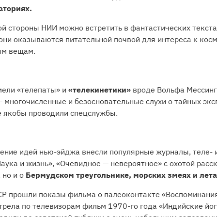
аториях.
ной стороны НИИ можно встретить в фантастических текст
— они оказываются питательной почвой для интереса к кос
ым вещам.
мели «телепаты» и
«телекинетики»
вроде Вольфа Мессинг
— многочисленные и безосновательные слухи о тайных экс
е якобы проводили спецслужбы.
нение идей нью-эйджа внесли популярные журналы, теле- 
аука и жизнь», «Очевидное — невероятное» с охотой расс
 но и о
Бермудском треугольнике, морских змеях и лет
СР прошли показы фильма о палеоконтакте «Воспоминания
трела по телевизорам фильм 1970-го года «Индийские йоги