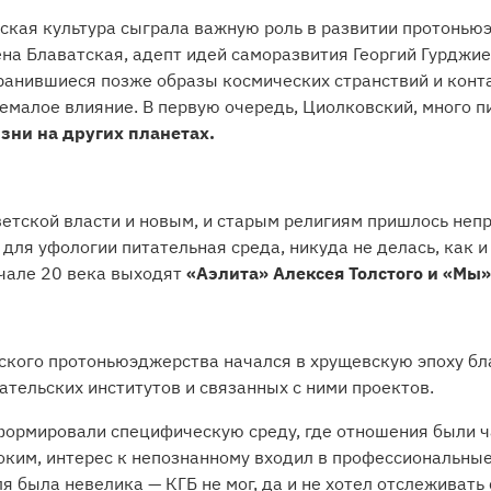
ская культура сыграла важную роль в развитии протонью
на Блаватская, адепт идей саморазвития Георгий Гурджие
транившиеся позже образы космических странствий и конт
емалое влияние. В первую очередь, Циолковский, много п
зни на других планетах.
етской власти и новым, и старым религиям пришлось непр
для уфологии питательная среда, никуда не делась, как и
ачале 20 века выходят
«Аэлита» Алексея Толстого и «Мы»
ского протоньюэджерства начался в хрущевскую эпоху б
тельских институтов и связанных с ними проектов.
ормировали специфическую среду, где отношения были 
ким, интерес к непознанному входил в профессиональные
я была невелика — КГБ не мог, да и не хотел отслеживать