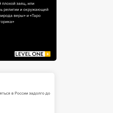
 плохой заяц, или
ь религии и окружающей
рирода веры» и «Таро
торика»
ться в России задолго до