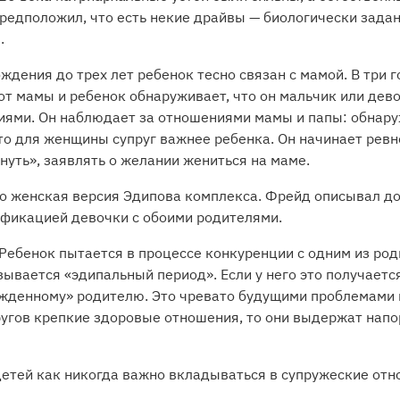
предположил, что есть некие драйвы — биологически зада
.
ждения до трех лет ребенок тесно связан с мамой. В три 
т мамы и ребенок обнаруживает, что он мальчик или дево
иями. Он наблюдает за отношениями мамы и папы: обнаруж
о для женщины супруг важнее ребенка. Он начинает ревно
гнуть», заявлять о желании жениться на маме.
о женская версия Эдипова комплекса. Фрейд описывал д
фикацией девочки с обоими родителями.
Ребенок пытается в процессе конкуренции с одним из род
ывается «эдипальный период». Если у него это получается,
жденному» родителю. Это чревато будущими проблемами 
ругов крепкие здоровые отношения, то они выдержат напо
детей как никогда важно вкладываться в супружеские отн