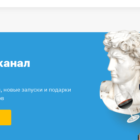
канал
 новые запуски и подарки
ов