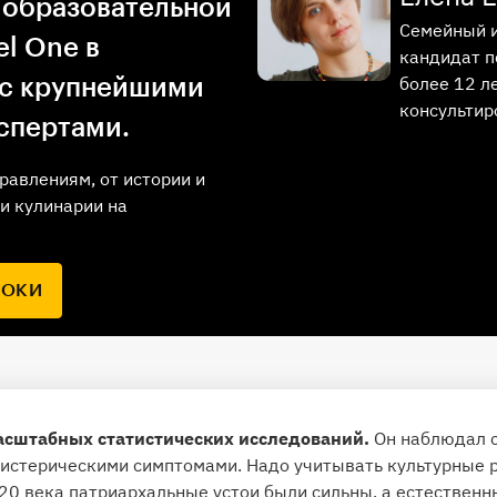
 образовательной
Семейный и
l One в
кандидат п
более 12 л
 с крупнейшими
консультир
спертами.
равлениям, от истории и
и кулинарии на
РОКИ
сштабных статистических исследований.
Он наблюдал с
истерическими симптомами. Надо учитывать культурные р
 20 века патриархальные устои были сильны, а естествен