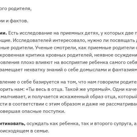
ого родителя,
ии и фактов.
ии.
Есть исследование на приемных детях, у которых две 
щие. Исследователей интересовало, нужно ли посвящать 
овные родители. Ученые смотрели, как приемные родители
ткровенная критика кровных родителей, неявное осуждени
овления плохо влияют на восприятие ребенка самого себя
 замещает нехватку знаний о себе домыслами и фантазиям
ение о себе базируется на том, что нам говорили родител
орить нам: «Ты весь в отца. Такой же упрямый». Одни кач
амалчивает, и получается искаженный образ отца, которы
ести в соответствии с этим образом и даже не рассматрив
совершая опасные поступки.
итиковать,
осуждать как ребенка, так и второго супруга, 
оисходящем в семье.