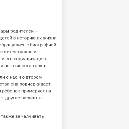
пары родителей —
детей в историю их жизни
 обращались с биографией
е их поступков и
 и его социализацию.
и негативного толка.
и о нас и о втором
ества она подчеркивает,
й ребенок примеряет на
ает другие варианты
а также замалчивать