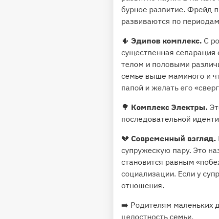
бурное развитие. Фрейд 
развиваются по периодам
🌵
Эдипов комплекс.
С ро
существенная сепарация о
телом и половыми различ
семье выше маминого и чт
папой и желать его «свер
🌳
Комплекс Электры.
Эт
последовательной иденти
💔
Современный взгляд.
супружескую пару. Это наз
становится равным «побе
социализации. Если у суп
отношения.
➡️ Родителям маленьких 
целостность семьи.