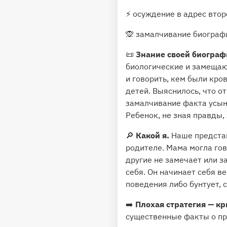
⚡️ осуждение в адрес втор
🙊 замалчивание биограф
📜
Знание своей биограф
биологические и замещаю
и говорить, кем были кр
детей. Выяснилось, что о
замалчивание факта усын
Ребенок, не зная правды,
🔎
Какой я.
Наше представл
родителе. Мама могла гов
другие не замечает или з
себя. Он начинает себя в
поведения либо бунтует, 
➡️
Плохая стратегия — кр
существенные факты о пр