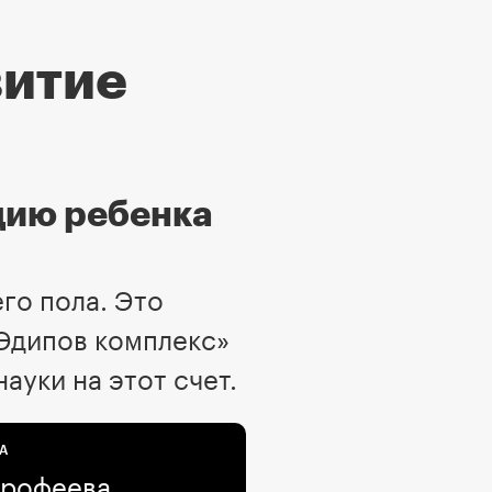
витие
цию ребенка
его пола. Это
«Эдипов комплекс»
уки на этот счет.
А
Ерофеева