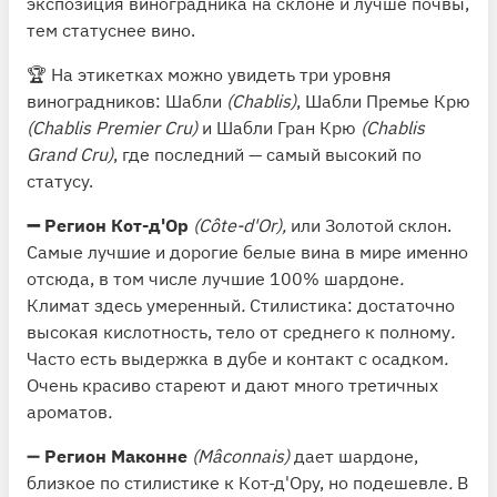
экспозиция виноградника на склоне и лучше почвы,
тем статуснее вино.
🏆 На этикетках можно увидеть три уровня
виноградников: Шабли
(Chablis)
, Шабли Премье Крю
(Chablis Premier Cru)
и Шабли Гран Крю
(Chablis
Grand Cru)
, где последний — самый высокий по
статусу.
➖
Регион Кот-д'Ор
(Côte-d'Or),
или Золотой склон.
Самые лучшие и дорогие белые вина в мире именно
отсюда, в том числе лучшие 100% шардоне
.
Климат здесь умеренный
.
Стилистика: достаточно
высокая кислотность, тело от среднего к полному
.
Часто есть выдержка в дубе и контакт с осадком
.
Очень красиво стареют и дают много третичных
ароматов
.
➖
Регион Маконне
(Mâconnais)
дает шардоне,
близкое по стилистике к Кот-д'Ору, но подешевле
.
В