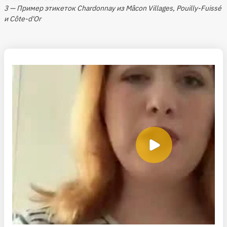
3 — Пример этикеток Сhardonnay из Mâcon Villages, Pouilly-Fuissé
и Côte-d'Or