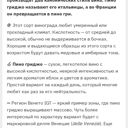
производят два канонических стиля вина. Пино
гриджо называют его итальянцы, а во Франции
он превращается в пино гри.
🍇 Этот сорт винограда любит умеренный или
прохладный климат. Кислотность — от средней до
высокой, обычно не выдерживается в бочках.
Хорошие и выдающиеся образцы из этого сорта с
возрастом будут давать медовые и имбирные тона.
🍏
Пино гри
джо
— сухое, легкотелое вино с
высокой кислотностью, неяркой интенсивностью и
легким ароматом яблок и цветов в ароматике.
Простой вариант на каждый день, который многие
любят как раз за его нейтральность.
➖ Регион Венето IGT — яркий пример зоны, где пино
гриджо выращивают массово. Чуть более
интересный по характеру вариант будет с
маркировкой делле Венецие (
delle Venezie
). Еще