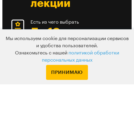
лекции
Есть из чего выбрать
До 10 разных
Мы используем cookie для персонализации сервисов
вебинаров в
и удобства пользователей.
день
Ознакомьтесь с нашей
политикой обработки
персональных данных
ПРИНИМАЮ
Подписка
Узнавайте о новых курсах и лекциях первым