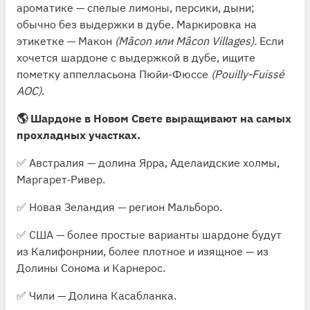
ароматике — спелые лимоны, персики, дыни;
обычно без выдержки в дубе
.
Маркировка на
этикетке — Макон
(Mâcon или Mâcon Villages)
.
Если
хочется шардоне с выдержкой в дубе, ищите
пометку аппелласьона Пюйи-Фюссе
(Pouilly-Fuissé
AOC)
.
🌎 Шардоне в Новом Свете выращивают на самых
прохладных участках.
✅ Австралия — долина Ярра, Аделаидские холмы,
Маргарет-Ривер.
✅ Новая Зеландия — регион Мальборо.
✅ США — более простые варианты шардоне будут
из Калифонрнии, более плотное и изящное — из
Долины Сонома и Карнерос.
✅ Чили — Долина Касабланка.