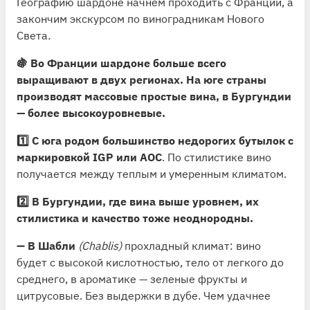
Географию шардоне начнем проходить с Франции, а
закончим экскурсом по виноградникам Нового
Света
.
🍇 Во Франции шардоне больше всего
выращивают в двух регионах. На юге страны
производят массовые простые вина, в Бургундии
— более высокоуровневые.
1️⃣ С юга родом большинство недорогих бутылок с
маркировкой IGP или AOC
. По стилистике вино
получается между теплым и умеренным климатом.
2️⃣ В Бургундии, где вина выше уровнем, их
стилистика и качество тоже неоднородны.
➖
В Шабли
(Chablis)
прохладный климат: вино
будет с высокой кислотностью, тело от легкого до
среднего, в ароматике — зеленые фрукты и
цитрусовые. Без выдержки в дубе. Чем удачнее