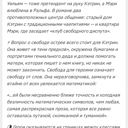
Уильям — тоже претендент на руку Кэтрин, а Мэри
влюблена в Ральфа. В романе два
противоположных центра общения: старый дом
Кэтрин с традиционными чаепитиями — и квартира
Мэри, где заседает «клуб свободного диспута».
⚡️ Вопрос о свободе острее всего стоит для Кэтрин.
Она живет «в тени предков», окружена бумагами и
портретами гениального деда и должна помогать
матери, которая пишет о нем книгу, но никак не
может закончить. Свобода для героини означает
свободу от слов. Она неразговорчива, замкнута и
втайне от всех увлекается математикой:
«...ей были несравненно ближе точность и холодная
безличность математических символов, чем любая,
самая распрекрасная проза, которая все равно
оставалась путаной, скомканной и туманной»
.
🌗 Герои оказываются на границах между классами