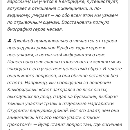
взрослым/ Он учится в Кембридже, путешествует,
вступает в отношения с женщинами, и, по-
видимому, умирает — но обо всем этом мы узнаем
по отрывочным сценам. Восстановить полную
биографию героя нельзя.
👤 Джейкоб принципиально отличается от героев
предыдущих романов Вулф не характером и
поступками, а нехваткой информации о нем.
Повествователь словно отказывается «склеить» из
эпизодов с его участием целостный образ. В тексте
очень много вопросов, и они обычно остаются без
ответа. Например, мы наблюдаем за вечерним
Кембриджем:
«Свет загорался во всех окнах,
выходящих во двор, падая на булыжник, выбирая
темные участки травы и отдельные маргаритки.
Студенты вернулись домой. Бог его знает, чем они
занимались. Что это могло упасть с таким
грохотом?»
— Вулф ставит вопрос там, где логичнее