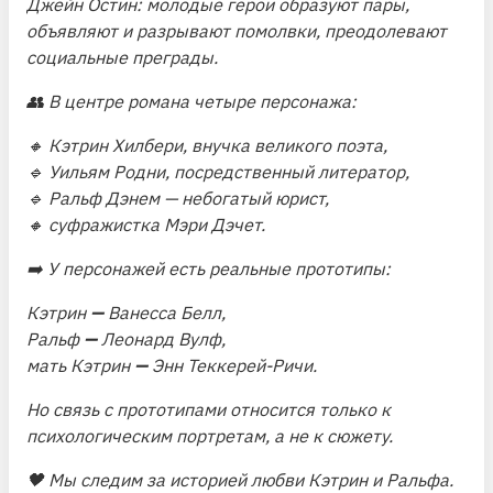
Джейн Остин: молодые герои образуют пары,
объявляют и разрывают помолвки, преодолевают
социальные преграды.
👥 В центре романа четыре персонажа:
🔸 Кэтрин Хилбери, внучка великого поэта,
🔹 Уильям Родни, посредственный литератор,
🔹 Ральф Дэнем — небогатый юрист,
🔸 суфражистка Мэри Дэчет.
➡️ У персонажей есть реальные прототипы:
Кэтрин ➖ Ванесса Белл,
Ральф ➖ Леонард Вулф,
мать Кэтрин ➖ Энн Теккерей-Ричи.
Но связь с прототипами относится только к
психологическим портретам, а не к сюжету.
🖤 Мы следим за историей любви Кэтрин и Ральфа.