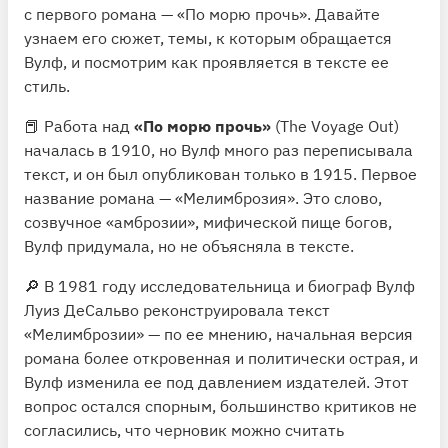
с первого романа — «По морю прочь». Давайте
узнаем его сюжет, темы, к которым обращается
Вулф, и посмотрим как проявляется в тексте ее
стиль.
📕 Работа над
«По морю прочь»
(The Voyage Out)
началась в 1910, но Вулф много раз переписывала
текст, и он был опубликован только в 1915. Первое
название романа — «Мелимброзия». Это слово,
созвучное «амброзии», мифической пище богов,
Вулф придумала, но не объясняла в тексте.
🔎 В 1981 году исследовательница и биограф Вулф
Луиз ДеСальво реконструировала текст
«Мелимброзии» — по ее мнению, начальная версия
романа более откровенная и политически острая, и
Вулф изменила ее под давлением издателей. Этот
вопрос остался спорным, большинство критиков не
согласились, что черновик можно считать