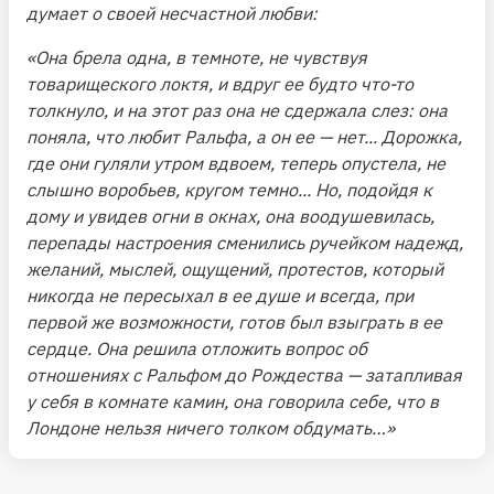
думает о своей несчастной любви:
«Она брела одна, в темноте, не чувствуя
товарищеского локтя, и вдруг ее будто что-то
толкнуло, и на этот раз она не сдержала слез: она
поняла, что любит Ральфа, а он ее — нет... Дорожка,
где они гуляли утром вдвоем, теперь опустела, не
слышно воробьев, кругом темно... Но, подойдя к
дому и увидев огни в окнах, она воодушевилась,
перепады настроения сменились ручейком надежд,
желаний, мыслей, ощущений, протестов, который
никогда не пересыхал в ее душе и всегда, при
первой же возможности, готов был взыграть в ее
сердце. Она решила отложить вопрос об
отношениях с Ральфом до Рождества — затапливая
у себя в комнате камин, она говорила себе, что в
Лондоне нельзя ничего толком обдумать…»
👩‍🦱 Мэри героиня совсем не экзальтированная и не