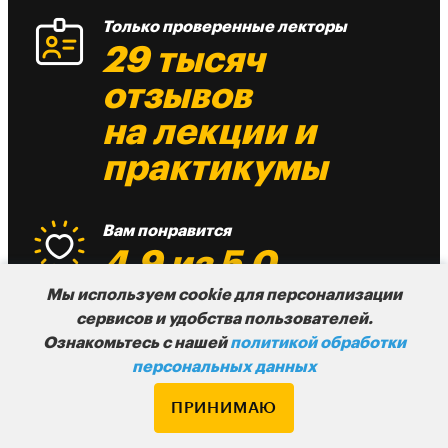
Только проверенные лекторы
29 тысяч
отзывов
на лекции и
практикумы
Вам понравится
4,9 из 5,0
средний рейтинг
Мы используем cookie для персонализации
сервисов и удобства пользователей.
лекции
Ознакомьтесь с нашей
политикой обработки
персональных данных
Есть из чего выбрать
ПРИНИМАЮ
До 10 разных