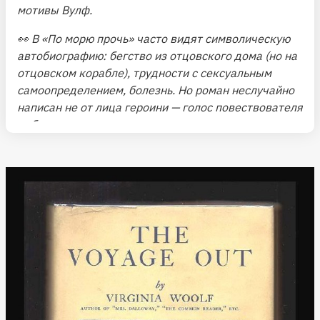
мотивы Вулф.
👀 В «По морю прочь» часто видят символическую
автобиографию: бегство из отцовского дома (но на
отцовском корабле), трудности с сексуальным
самоопределением, болезнь. Но роман неслучайно
написан не от лица героини — голос повествователя
добавляет другое, уже не личное измерение, в
котором переплетаются все персонажи с их
мыслями, книгами и снами.