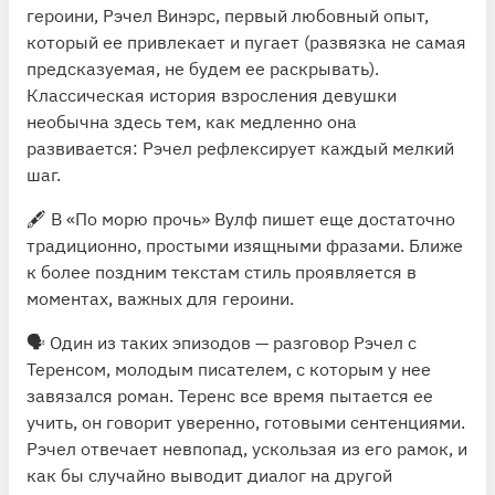
героини, Рэчел Винэрс, первый любовный опыт,
который ее привлекает и пугает (развязка не самая
предсказуемая, не будем ее раскрывать).
Классическая история взросления девушки
необычна здесь тем, как медленно она
развивается: Рэчел рефлексирует каждый мелкий
шаг.
🖋 В «По морю прочь» Вулф пишет еще достаточно
традиционно, простыми изящными фразами. Ближе
к более поздним текстам стиль проявляется в
моментах, важных для героини.
🗣 Один из таких эпизодов — разговор Рэчел с
Теренсом, молодым писателем, с которым у нее
завязался роман. Теренс все время пытается ее
учить, он говорит уверенно, готовыми сентенциями.
Рэчел отвечает невпопад, ускользая из его рамок, и
как бы случайно выводит диалог на другой