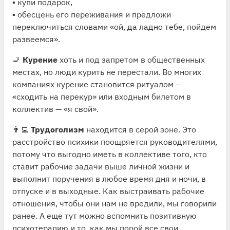
▪️ купи подарок,
▪️ обесцень его переживания и предложи
переключиться словами «ой, да ладно тебе, пойдем
развеемся».
🚬
Курение
хоть и под запретом в общественных
местах, но люди курить не перестали. Во многих
компаниях курение становится ритуалом —
«сходить на перекур» или входным билетом в
коллектив — «я свой».
👨‍💻
Трудоголизм
находится в серой зоне. Это
расстройство психики поощряется руководителями,
потому что выгодно иметь в коллективе того, кто
ставит рабочие задачи выше личной жизни и
выполнит поручения в любое время дня и ночи, в
отпуске и в выходные. Как выстраивать рабочие
отношения, чтобы они нам не вредили, мы говорили
ранее. А еще тут можно вспомнить позитивную
психотерапию и то, как мы порой все свои