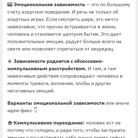
🎰
Эмоциональная зависимость
— это по большому
счету азартное поведение. И речь не только об
азартных играх. Если смотреть шире, это нечто
навязчивое, что прочно встраивается в жизнь
человека и становится центром бытия. Это дает
положительные эмоции, радует больше всего на
свете или позволяет спрятаться от неурядиц.
📳
Зависимости роднятся с обсессивно-
компульсивным расстройством.
И там, и там
навязчивые действия сопровождают человека в
моменты тревоги, волнения, злобы и других
негативных эмоций.
Варианты эмоциональной зависимости
или иначе
идеи-фикс 👇
🧁
Компульсивное переедание:
человек ест не
потому что голоден, а ради того, чтобы заглушить
эмоции и почувствовать себя лучше прямо сейчас.