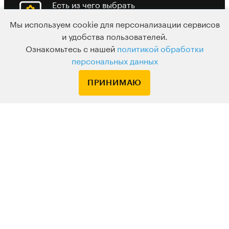
Есть из чего выбрать
До 10 разных
Мы используем cookie для персонализации сервисов
вебинаров в
и удобства пользователей.
Ознакомьтесь с нашей
политикой обработки
день
персональных данных
ПРИНИМАЮ
Подписка
Узнавайте о новых курсах и лекциях первым