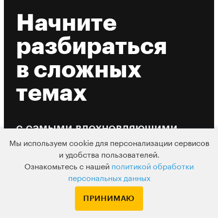
Начните
разбираться
в сложных
темах
с самыми вдохновляющими
экспертами
Мы используем cookie для персонализации сервисов
и удобства пользователей.
Ознакомьтесь с нашей
политикой обработки
Только проверенные лекторы
персональных данных
29 тысяч
ПРИНИМАЮ
отзывов