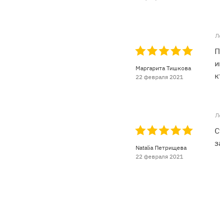
Л
П
и
Маргарита Тишкова
к
22 февраля 2021
Л
С
з
Natalia Петрищева
22 февраля 2021