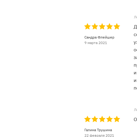
Л
Д
с
Сандра Флейшер
у
9 марта 2021
о
з
п
и
и
п
Л
О
Галина Трушина
22 февраля 2021