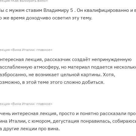
екция «Как выбирать вино»
ы с мужем ставим Владимиру 5 . Он квалифицированно и 
о же время доходчиво осветил эту тему.
екция «Вина Италии: главное»
нтересная лекция, рассказчик создаёт непринужденную
асслабленную атмосферу, но материал подается нескольк
азбросанно, не возникает цельной картины. Хотя,
озможно, в этой теме этого сложно добиться.
екция «Вина Италии: главное»
чень интересная лекция, просто и понятно рассказали про
ина Италии, с юмором, дегустация понравилась, собираюс
а другие лекции про вина.