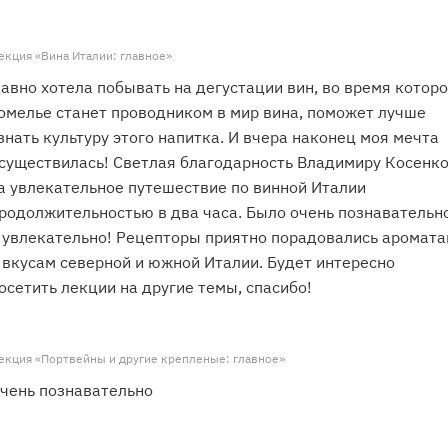
екция «Вина Италии: главное»
авно хотела побывать на дегустации вин, во время котор
омелье станет проводником в мир вина, поможет лучше
знать культуру этого напитка. И вчера наконец моя мечта
существилась! Светлая благодарность Владимиру Косенк
а увлекательное путешествие по винной Италии
родолжительностью в два часа. Было очень познавательн
 увлекательно! Рецепторы приятно порадовались аромат
 вкусам северной и южной Италии. Будет интересно
осетить лекции на другие темы, спасибо!
екция «Портвейны и другие крепленые: главное»
чень познавательно