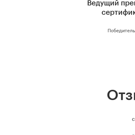
Ведущий преп
сертифик
Победитель
Отз
С