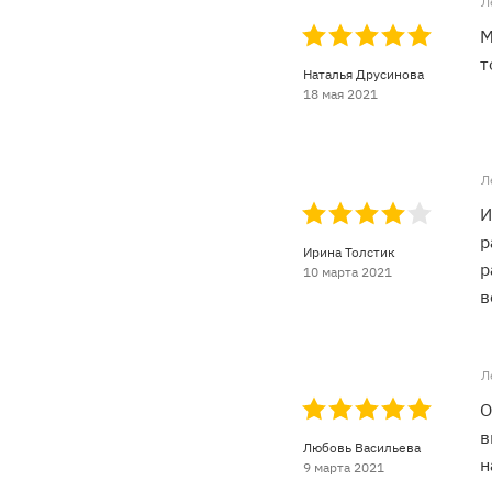
Л
М
т
Наталья Друсинова
18 мая 2021
Л
И
р
Ирина Толстик
р
10 марта 2021
в
Л
О
в
Любовь Васильева
н
9 марта 2021