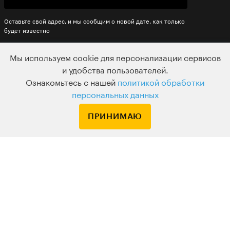
Оставьте свой адрес, и мы сообщим о новой дате, как только
будет известно
УЗНАТЬ О НОВОМ РАСПИСАНИИ
Мы используем cookie для персонализации сервисов
и удобства пользователей.
Ознакомьтесь с нашей
политикой обработки
персональных данных
ПРИНИМАЮ
КАК ВСЁ УСТРОЕНО
Билеты
Удобный
не сгорают
онлайн-формат