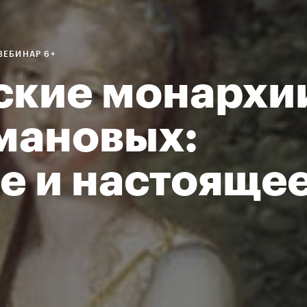
ВЕБИНАР 6+
ские монархи
мановых:
е и настояще