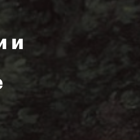
и и
е