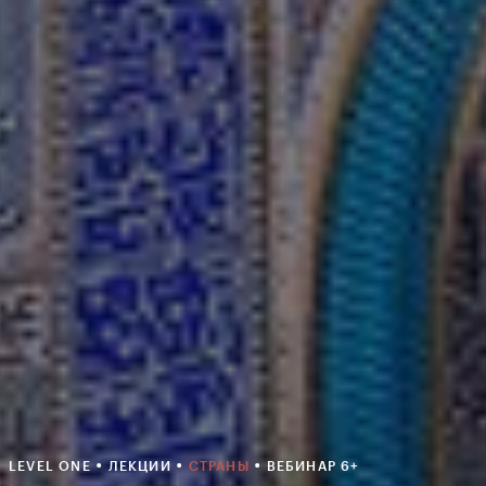
•
•
•
LEVEL ONE
ЛЕКЦИИ
СТРАНЫ
ВЕБИНАР 6+