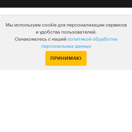
Мы используем cookie для персонализации сервисов
КАК ВСЁ УСТРОЕНО
и удобства пользователей.
Ознакомьтесь с нашей
политикой обработки
персональных данных
Билеты
Удобный
ПРИНИМАЮ
не сгорают
онлайн-формат
Меняйте дату и тему или
Подключайтесь к живому
заморозьте билет в любой
вебинару с любых устрой
момент
или смотрите в записи, ко
вам удобно