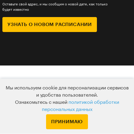
Оставьте свой адрес, и мы сообщим о новой дате, как только
будет известно
УЗНАТЬ О НОВОМ РАСПИСАНИИ
КАК ВСЁ УСТРОЕНО
Мы используем cookie для персонализации сервисов
и удобства пользователей.
Ознакомьтесь с нашей
политикой обработки
Билеты
Удобный
персональных данных
не сгорают
онлайн-формат
ПРИНИМАЮ
Меняйте дату и тему или
Подключайтесь к живому