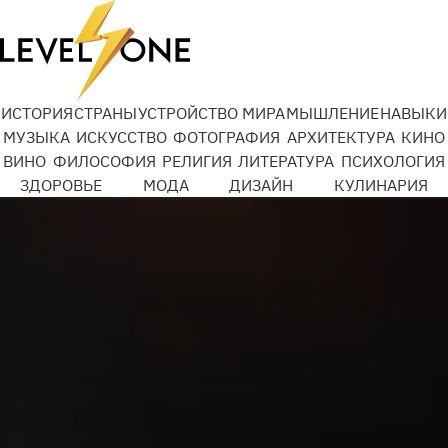
ИСТОРИЯ
СТРАНЫ
УСТРОЙСТВО МИРА
МЫШЛЕНИЕ
НАВЫКИ
МУЗЫКА
ИСКУССТВО
ФОТОГРАФИЯ
АРХИТЕКТУРА
КИНО
ВИНО
ФИЛОСОФИЯ
РЕЛИГИЯ
ЛИТЕРАТУРА
ПСИХОЛОГИЯ
ЗДОРОВЬЕ
МОДА
ДИЗАЙН
КУЛИНАРИЯ