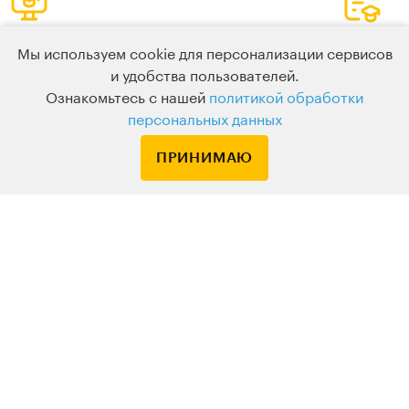
Удобный
Матер
Мы используем cookie для персонализации сервисов
онлайн-формат
для и
и удобства пользователей.
Подключайтесь к живому вебинару
Дополнит
Ознакомьтесь с нашей
политикой обработки
с любых устройств
утром пос
персональных данных
ПРИНИМАЮ