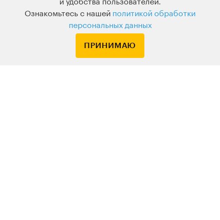
и удобства пользователей.
Ознакомьтесь с нашей
политикой обработки
персональных данных
ПРИНИМАЮ
Суриков: художник
русской истории
КУРС В ЗАПИСИ • ДОСТУПНО СРАЗУ
2 640
₽
−20%
3 300
Древние