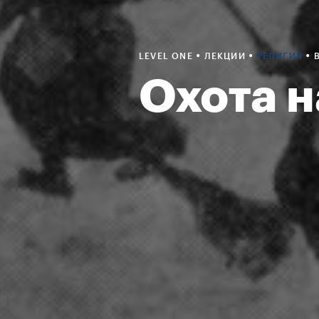
•
•
•
LEVEL ONE
ЛЕКЦИИ
РЕЛИГИЯ
Охота н