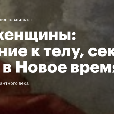
ВИДЕОЗАПИСЬ 18+
женщины:
ие к телу, се
 в Новое врем
лантного века