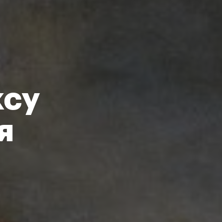
ксу
я