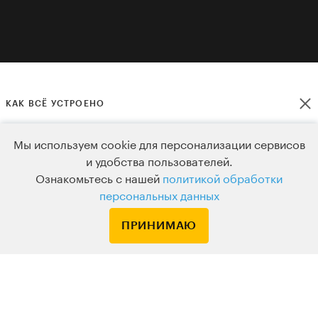
КАК ВСЁ УСТРОЕНО
Мы используем cookie для персонализации сервисов
и удобства пользователей.
Билеты
Удобный
Ознакомьтесь с нашей
политикой обработки
не сгорают
онлайн-формат
персональных данных
Меняйте дату и тему или
Подключайтесь к живому
ПРИНИМАЮ
заморозьте билет в любой
вебинару с любых устрой
момент
или смотрите в записи, ко
вам удобно