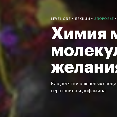
•
•
•
LEVEL ONE
ЛЕКЦИИ
ЗДОРОВЬЕ
Химия м
молеку
желани
Как десятки ключевых соеди
серотонина и дофамина