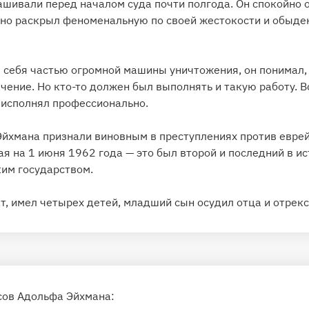
ашивали перед началом суда почти полгода. Он спокойно 
тно раскрыл феноменальную по своей жестокости и обыд
 себя частью огромной машины уничтожения, он понимал, 
ачение. Но кто-то должен был выполнять и такую работу. В
 исполнял профессионально.
Эйхмана признали виновным в преступлениях против еврей
ая на 1 июня 1962 года — это был второй и последний в и
ким государством.
нат, имел четырех детей, младший сын осудил отца и отрекс
сов Адольфа Эйхмана: