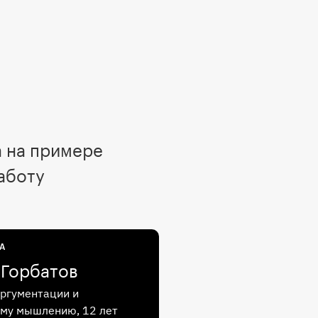
а на примере
аботу
А
 Горбатов
аргументации и
му мышлению, 12 лет