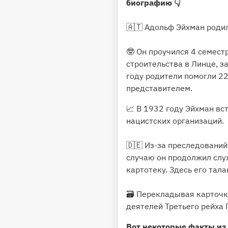
биографию 👇
🇦🇹 Адольф Эйхман родилс
🤓 Он проучился 4 семес
строительства в Линце, з
году родители помогли 2
представителем.
📈 В 1932 году Эйхман вс
нацистских организаций.
🇩🇪 Из-за преследований
случаю он продолжил служ
картотеку. Здесь его тал
🗃 Перекладывая карточки
деятелей Третьего рейха 
Вот некоторые факты из 