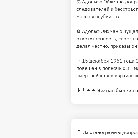
⚖️ Адольфа Эйхмана допр
следователей и бесстрас
массовых убийств.
⚙️ Адольф Эйхман ощущал
ответственность, свое зн
делал честно, приказы он
⚰️ 15 декабря 1961 года 
повешен в полночь с 31 м
смертной казни израильс
👨‍👩‍👦‍👦 Эйхман был же
📄 Из стенограммы допро