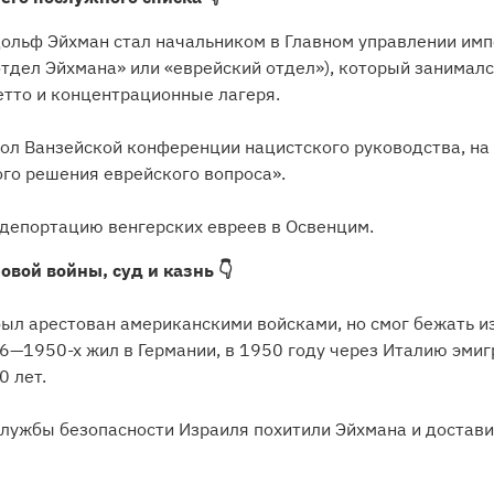
дольф Эйхман стал начальником в Главном управлении имп
тдел Эйхмана» или «еврейский отдел»), который за­ни­мался 
­то и кон­цен­тра­ци­он­ные ла­ге­ря.
л Ван­зей­ской кон­фе­рен­ции на­ци­ст­ско­го ру­ко­во­дства, на
о­го ре­ше­ния еврейского во­про­са».
де­пор­та­цию венгерских ев­ре­ев в Ос­вен­цим.
вой войны, суд и казнь 👇
л аре­сто­ван американскими вой­ска­ми, но смог бе­жать из 
46—1950-х жил в Гер­мании, в 1950 году че­рез Ита­лию эмиг­ри­
0 лет.
Службы безопасности Израиля похитили Эйхмана и доставил