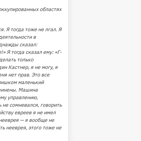
 оккупированных областях
. Я тогда тоже не лгал. Я
деятельности в
однажды сказал:
 Я тогда сказал ему: «Г-
сделать только
н Кастнер, я не могу, я
меня нет прав. Это все
 слишком маленький
дчинены. Машина
ому управлению,
ь не сомневался, говорить
ийству евреев я не имел
 нееврея — я вообще не
ть нееврея, этого тоже не