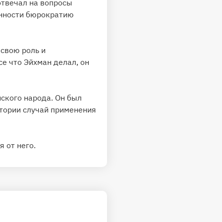
отвечал на вопросы
енности бюрократию
свою роль и
се что Эйхман делал, он
ского народа. Он был
стории случай применения
я от него.