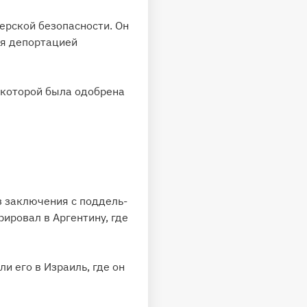
ерской безопасности. Он
де­пор­та­ци­ей
 ко­то­рой бы­ла одоб­ре­на
за­клю­че­ния с под­дель­
ро­вал в Ар­ген­ти­ну, где
и его в Израиль, где он