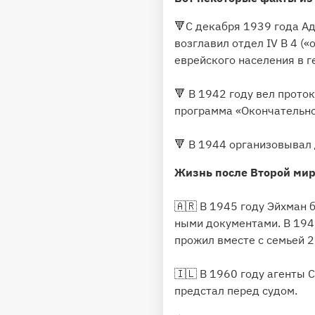
🔻С декабря 1939 года А
возглавил отдел IV B 4 («о
еврейского на­се­ления в гет
🔻 В 1942 году вел про­то­ко
про­грам­ма «Окон­ча­тель­н
🔻 В 1944 ор­га­ни­зовывал 
Жизнь после Второй миро
🇦🇷 В 1945 году Эйхман бы
ны­ми до­ку­мен­та­ми. В 19
прожил вместе с семьей 2
🇮🇱 В 1960 году агенты 
предстал перед судом.