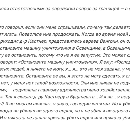
няли ответственным за еврейский вопрос за границей — в
это говорил, если они меня спрашивали, почему так делается
т лгать. Позвольте мне продолжать. Когда во время моей 
риходил д-р Кастнер, представитель евреев Венгрии, он 
тановите машину уничтожения в Освенциме, в Освенциме!»
гу ее остановить, потому что не я ее запустил. Это может 
оворит: «Остановите машину уничтожения». Я ему: «Господи
этих людей, я ничего не могу, я... я... это не моя задача, у 
остановите. Остановите ее вы, я этого не могу сделать, я
я нет, у меня нет такой возможности. Они мне никак не по
 ему, — подчинена главному административно-хозяйственн
Так я сказал д-ру Кастнеру в Будапеште... И я не... я вед
? Я во многом виноват, я знаю, господин капитан. Но к уб
огда не убивал ни одного еврея, но я не убил и ни одного
И я никогда не давал приказа убить еврея или приказа уби