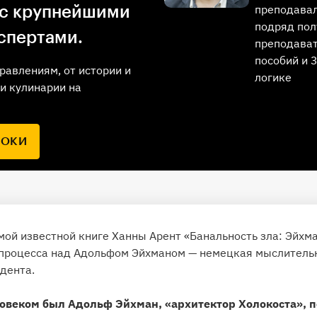
преподавал
 с крупнейшими
подряд пол
спертами.
преподават
пособий и 
равлениям, от истории и
логике
и кулинарии на
РОКИ
мой известной книге Ханны Арент «Банальность зла: Эйхм
 процесса над Адольфом Эйхманом — немецкая мыслитель
дента.
ловеком был Адольф Эйхман, «архитектор Холокоста», п