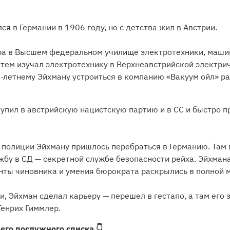
я в Германии в 1906 году, но с детства жил в Австрии.
тра в Высшем федеральном училище электротехники, маши
атем изучал электротехнику в Верхнеавстрийской электри
2-летнему Эйхману устроиться в компанию «Вакуум ойл» 
тупил в австрийскую нацистскую партию и в СС и быстро п
 полиции Эйхману пришлось перебраться в Германию. Там 
бу в СД — секретной службе безопасности рейха. Эйхмана
анты чиновника и умения бюрократа раскрылись в полной 
, Эйхман сделал карьеру — перешел в гестапо, а там его 
Генрих Гиммлер.
его послужного списка 👇