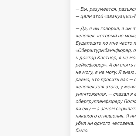
— Вы, разумеется, разъяс
— цели этой «эвакуации»?
— Да, я им говорил, я им 
человек, который не може
Будапеште ко мне часто п
«Оберштурмбаннфюрер, ос
н доктор Кастнер, я не мо
рейхсфюрер». А он опять г
не могу, я не могу. Я знаю 
равно, что просить вас — 
человек для этого, у мен
уничтожения, — сказал я
обергруппенфюреру Полю». 
ли ему — а зачем скрывать
никакого отношения. Я ник
убил ни одного человека. 
было.