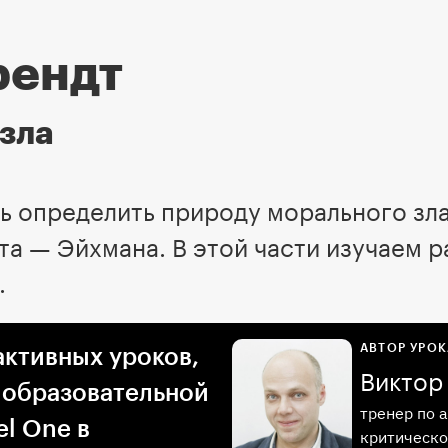
рендт
зла
ь определить природу морального зл
та — Эйхмана. В этой части изучаем р
.
АВТОР УРОК
активных уроков,
Виктор
 образовательной
тренер по 
l One в
критическо