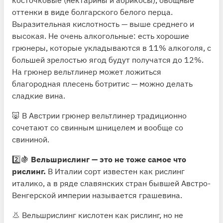
оттенки в виде болгарского белого перца.
Выразительная кислотность — выше среднего и
высокая. Не очень алкогольные: есть хорошие
грюнеры, которые укладываются в 11% алкоголя, с
большей зрелостью ягод будут получатся до 12%.
На грюнер вельтлинер может ложиться
благородная плесень ботритис — можно делать
сладкие вина.
🐷 В Австрии грюнер вельтлинер традиционно
сочетают со свинным шницелем и вообще со
свининой.
2️⃣🍇
Вельшрислинг — это не тоже самое что
рислинг.
В Италии сорт известен как рислинг
италико, а в ряде славянских стран бывшей Австро-
Венгерской империи называется грашевина.
👃 Вельшрислинг кислотен как рислинг, но не