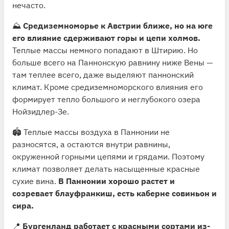
нечасто.
⛰
Средиземноморье к Австрии ближе, но на юге
его влияние сдерживают горы и цепи холмов.
Теплые массы немного попадают в Штирию. Но
больше всего на Паннонскую равнину ниже Вены —
там теплее всего, даже выделяют паннонский
климат. Кроме средиземноморского влияния его
формирует тепло большого и неглубокого озера
Нойзидлер-Зе.
🏟 Теплые массы воздуха в Паннонии не
разносятся, а остаются внутри равнины,
окруженной горными цепями и грядами. Поэтому
климат позволяет делать насыщенные красные
сухие вина.
В Паннонии хорошо растет и
созревает блауфранкиш, есть каберне совиньон и
сира.
📍
Бургенланд работает с красными сортами из-