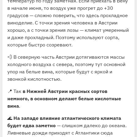
температур по году заметная. Если приехать в Вену
в начале июня, то воздух уже прогрет до +30
градусов — сложно поверить, что здесь прохладное
виноделие. С точки зрения человека в Австрии
хорошо, а с точки зрения лозы — климат умеренный
и даже прохладный. Поэтому используют сорта,
которые быстро созревают.
💨 В северную часть Австрии дотягиваются массы
холодного воздуха с севера, поэтому тут основной
упор на белые вина, которые будут с яркой и
звонкой кислотностью.
📍 Так
в Нижней Австрии красных сортов
немного, в основном делают белые кислотные
вина
.
🌊
На западе влияние атлантического климата
будет едва заметно
— слишком далеко до океана.
Ливневые дожди приходят с Атлантики сюда