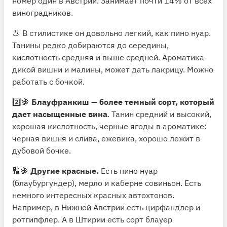
номер один в Австрии. Занимает почти 14% от всех
виноградников.
👃 В стилистике он довольно легкий, как пино нуар.
Танины редко добираются до середины,
кислотность средняя и выше средней. Ароматика
дикой вишни и малины, может дать лакрицу. Можно
работать с бочкой.
2️⃣🍇
Блауфранкиш — более темный сорт, который
дает насыщенные вина
. Танин средний и высокий,
хорошая кислотность, черные ягоды в ароматике:
черная вишня и слива, ежевика, хорошо лежит в
дубовой бочке.
🔢🍇
Другие красные.
Есть пино нуар
(блаубургундер), мерло и каберне совиньон. Есть
немного интересных красных автохтонов.
Например, в Нижней Австрии есть цирфандлер и
ротгипфлер. А в Штирии есть сорт блауер