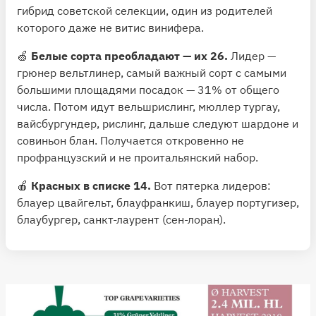
гибрид советской селекции, один из родителей
которого даже не витис винифера.
🍏
Белые сорта преобладают — их 26.
Лидер —
грюнер вельтлинер, самый важный сорт с самыми
большими площадями посадок — 31% от общего
числа. Потом идут вельшрислинг, мюллер тургау,
вайсбургундер, рислинг, дальше следуют шардоне и
совиньон блан. Получается откровенно не
профранцузский и не проитальянский набор.
🍎
Красных в списке 14.
Вот пятерка лидеров:
блауер цвайгельт, блауфранкиш, блауер португизер,
блаубургер, санкт-лаурент (сен-лоран).