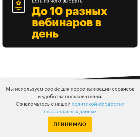
Есть из чего выбрать
До 10 разных
вебинаров в
день
Мы используем cookie для персонализации сервисов
и удобства пользователей.
Подписка
Ознакомьтесь с нашей
политикой обработки
Узнавайте о новых курсах и лекциях первым
персональных данных
ПРИНИМАЮ