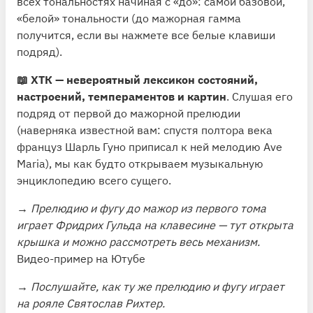
всех тональностях начиная с «до»: самой базовой,
«белой» тональности (до мажорная гамма
получится, если вы нажмете все белые клавиши
подряд).
📖 ХТК — невероятный лексикон состояний,
настроений, темпераментов и картин
. Слушая его
подряд от первой до мажорной прелюдии
(наверняка известной вам: спустя полтора века
француз Шарль Гуно приписал к ней мелодию Ave
Maria), мы как будто открываем музыкальную
энциклопедию всего сущего.
→ Прелюдию и фугу до мажор из первого тома
играет Фридрих Гульда на клавесине — тут открыта
крышка и можно рассмотреть весь механизм.
Видео-пример на Ютубе
→ Послушайте, как ту же прелюдию и фугу играет
на рояле Святослав Рихтер.