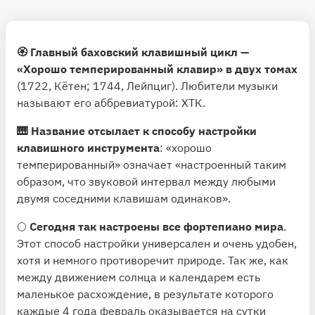
🏵 Главный баховский клавишный цикл —
«Хорошо темперированный клавир» в двух томах
(1722, Кётен; 1744, Лейпциг). Любители музыки
называют его аббревиатурой: ХТК.
🎹
Название отсылает к способу настройки
клавишного инструмента
: «хорошо
темперированный» означает «настроенный таким
образом, что звуковой интервал между любыми
двумя соседними клавишам одинаков».
🌕
Сегодня так настроены все фортепиано мира
.
Этот способ настройки универсален и очень удобен,
хотя и немного противоречит природе. Так же, как
между движением солнца и календарем есть
маленькое расхождение, в результате которого
каждые 4 года февраль оказывается на сутки