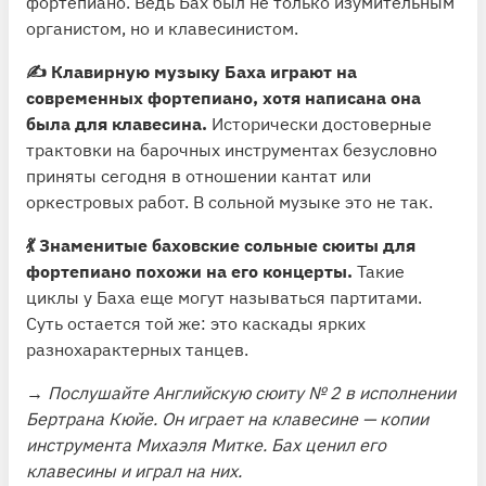
фортепиано. Ведь Бах был не только изумительным
органистом, но и клавесинистом.
✍️ Клавирную музыку Баха играют на
современных фортепиано, хотя написана она
была для клавесина.
Исторически достоверные
трактовки на барочных инструментах безусловно
приняты сегодня в отношении кантат или
оркестровых работ. В сольной музыке это не так.
💃 Знаменитые баховские сольные сюиты для
фортепиано похожи на его концерты.
Такие
циклы у Баха еще могут называться партитами.
Суть остается той же: это каскады ярких
разнохарактерных танцев.
→ Послушайте Английскую сюиту № 2 в исполнении
Бертрана Кюйе. Он играет на клавесине — копии
инструмента Михаэля Митке. Бах ценил его
клавесины и играл на них.