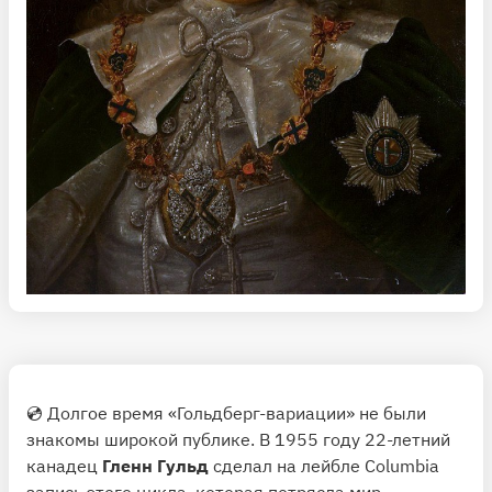
💿 Долгое время «Гольдберг-вариации» не были
знакомы широкой публике. В 1955 году 22-летний
канадец
Гленн Гульд
сделал на лейбле Columbia