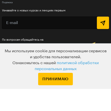
Подписка
Узнавайте о новых курсах и лекциях первым
По вопросам обращайтесь на
HELLO@LEVELVAN.RU
Мы используем cookie для персонализации сервисов
Или по телефону
и удобства пользователей.
+7 499 399 32 30
Ознакомьтесь с нашей
политикой обработки
персональных данных
LEVEL ONE
ПРИНИМАЮ
КУРСЫ
ЛЕКТОРЫ
В ПОДАРОК
ВАКАНСИИ