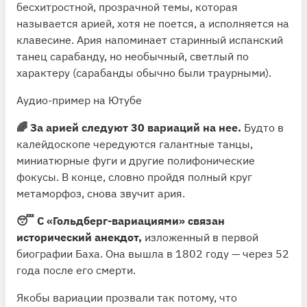
бесхитростной, прозрачной темы, которая
называется арией, хотя не поется, а исполняется на
клавесине. Ария напоминает старинный испанский
танец сарабанду, но необычный, светлый по
характеру (сарабанды обычно были траурными).
Аудио-пример на Ютубе
🌈 За арией следуют 30 вариаций на нее.
Будто в
калейдоскопе чередуются галантные танцы,
миниатюрные фуги и другие полифонические
фокусы. В конце, словно пройдя полный круг
метаморфоз, снова звучит ария.
😴 С «Гольдберг-вариациями» связан
исторический анекдот,
изложенный в первой
биографии Баха. Она вышла в 1802 году — через 52
года после его смерти.
Якобы вариации прозвали так потому, что