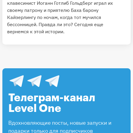
клавесинист Иоганн Готлиб Гольдберг играл их
своему патрону и приятелю Баха барону
Кайзерлингу по ночам, когда тот мучился
бессонницей. Правда ли это? Сегодня еще
вернемся к этой истории.
Телеграм-канал
Level One
Вдохновляющие посты, новые запуски и
подарки только для подписчиков