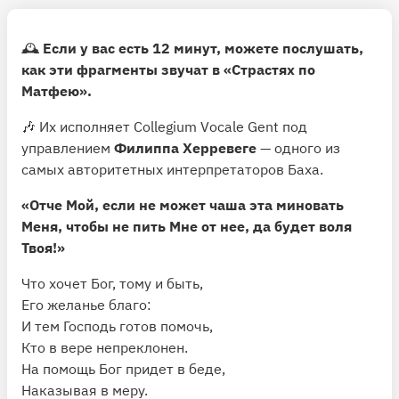
🕰
Если у вас есть 12 минут, можете послушать,
как эти фрагменты звучат в «Страстях по
Матфею».
🎶 Их исполняет Collegium Vocale Gent под
управлением
Филиппа Херревеге
— одного из
самых авторитетных интерпретаторов Баха.
«Отче Мой, если не может чаша эта миновать
Меня, чтобы не пить Мне от нее, да будет воля
Твоя!»
Что хочет Бог, тому и быть,
Его желанье благо:
И тем Господь готов помочь,
Кто в вере непреклонен.
На помощь Бог придет в беде,
Наказывая в меру.