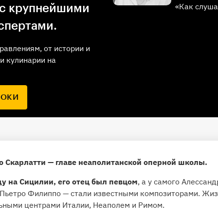
«Как слуша
 с крупнейшими
спертами.
равлениям, от истории и
и кулинарии на
РОКИ
о Скарлатти — главе неаполитанской оперной школы.
ду на Сицилии, его отец был певцом
, а у самого Алессан
 Пьетро Филиппо — стали известными композиторами. Жиз
ными центрами Италии, Неаполем и Римом.