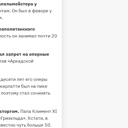
апельмейстера у
нтам. Он был в фаворе у
и.
неаполитанского
ость он занимал почти 20
ал запрет на оперные
став «Аркадской
 десяти лет его оперы
карлатти был на пике
, поэтому стал сочинять
осторгом.
Папа Климент XI
Гризельда». Кстати, в
вестно чуть больше 50.