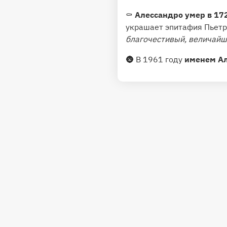
⚰️
Алессандро умер в 17
украшает эпитафия Пьетр
благочестивый, величайш
🌚 В 1961 году
именем Ал