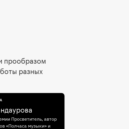
ли прообразом
аботы разных
А
андаурова
емии Просветитель, автор
ов «Полчаса музыки» и