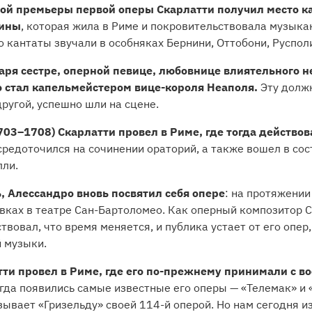
ной премьеры первой оперы Скарлатти получил место к
тины
, которая жила в Риме и покровительствовала музыка
о кантаты звучали в особняках Бернини, Оттобони, Руспол
даря сестре, оперной певице, любовнице влиятельного 
о стал капельмейстером вице-короля Неаполя.
Эту должн
 другой, успешно шли на сцене.
03–1708) Скарлатти провел в Риме, где тогда действов
осредоточился на сочинении ораторий, а также вошел в со
лли.
, Алессандро вновь посвятил себя опере
: на протяжении
вках в театре Сан-Бартоломео. Как оперный композитор С
ствовал, что время меняется, и публика устает от его опер
 музыки.
ти провел в Риме, где его по-прежнему принимали с в
огда появились самые известные его оперы — «Телемак» и «
ывает «Гризельду» своей 114-й оперой. Но нам сегодня из