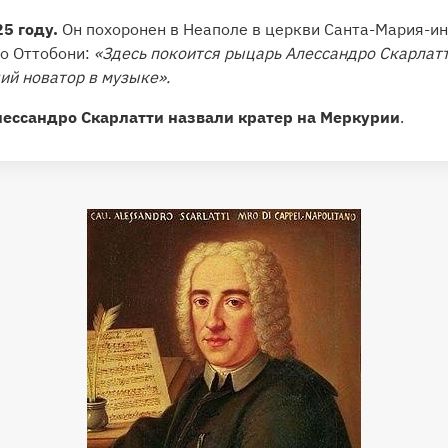
25 году.
Он похоронен в Неаполе в церкви Санта-Мария-ин
о Оттобони:
«Здесь покоится рыцарь Алессандро Скарлат
ий новатор в музыке».
ессандро Скарлатти назвали кратер на Меркурии
.