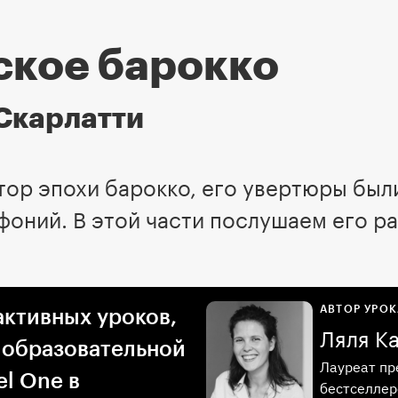
ское барокко
Скарлатти
тор эпохи барокко, его увертюры бы
фоний. В этой части послушаем его р
АВТОР УРОК
активных уроков,
Ляля К
 образовательной
Лауреат пр
l One в
бестселлер