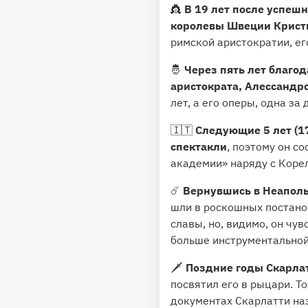
👸
В 19 лет после успеш
королевы Швеции Крис
римской аристократии, ег
🤴
Через пять лет благо
аристократа, Алессандр
лет, а его оперы, одна за
🇮🇹
Следующие 5 лет (17
спектакли
, поэтому он с
академии» наряду с Коре
☄️
Вернувшись в Неаполь
шли в роскошных постано
славы, но, видимо, он чув
больше инструментальной
🗡
Поздние годы Скарлат
посвятил его в рыцари. Т
документах Скарлатти наз