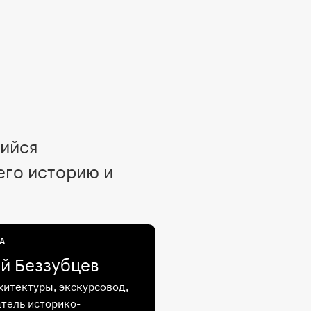
щийся
его историю и
А
й Беззубцев
хитектуры, экскурсовод,
тель историко-