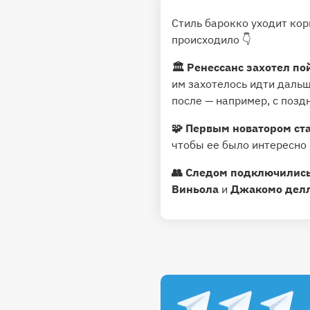
Стиль барокко уходит кор
происходило 👇
🏛 Ренессанс захотел по
им захотелось идти дальш
после — например, с позд
🧩 Первым новатором ст
чтобы ее было интересно 
👥 Следом подключились
Виньола
и
Джакомо делл