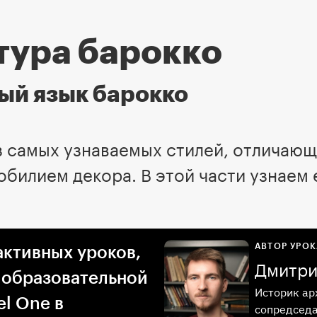
тура барокко
ый язык барокко
з самых узнаваемых стилей, отличаю
обилием декора. В этой части узнаем 
АВТОР УРОК
активных уроков,
Дмитри
 образовательной
Историк ар
l One в
сопредседа