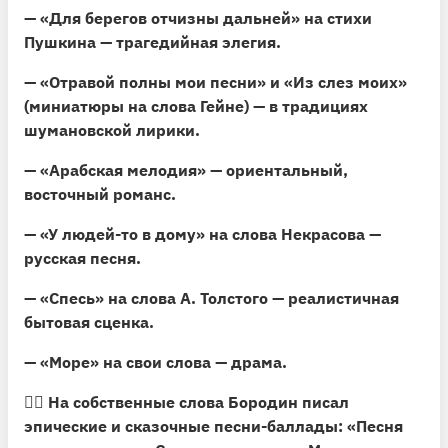
—
«Для берегов отчизны дальней»
на стихи
Пушкина — трагедийная элегия.
—
«Отравой полны мои песни»
и
«Из слез моих»
(миниатюры на слова Гейне) — в традициях
шумановской лирики.
—
«Арабская мелодия»
— ориентальный,
восточный романс.
—
«У людей-то в дому»
на слова Некрасова —
русская песня.
—
«Спесь»
на слова А. Толстого — реалистичная
бытовая сценка.
—
«Море»
на свои слова — драма.
🧙‍♀️ На собственные слова Бородин писал
эпические и сказочные песни-баллады:
«Песня