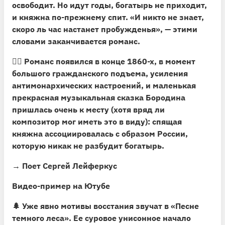
освободит. Но идут годы, богатырь не приходит,
и княжна по-прежнему спит. «И никто не знает,
скоро ль час настанет пробужденья», — этими
словами заканчивается романс.
🧝‍♀️
Романс появился в конце 1860-х, в момент
большого гражданского подъема
, усиления
антимонархических настроений, и маленькая
прекрасная музыкальная сказка Бородина
пришлась очень к месту (хотя вряд ли
композитор мог иметь это в виду): спящая
княжна ассоциировалась с образом России,
которую никак не разбудит богатырь.
→ Поет Сергей Лейферкус
Видео-пример на Ютубе
🌲
Уже явно мотивы восстания звучат в «Песне
темного леса».
Ее суровое унисонное начало