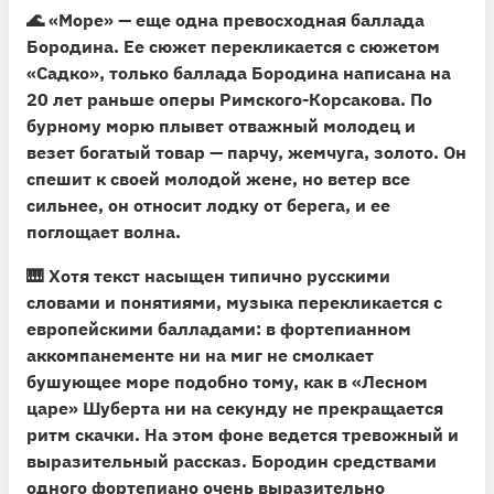
🌊
«Море» — еще одна превосходная баллада
Бородина.
Ее сюжет перекликается с сюжетом
«Садко», только баллада Бородина написана на
20 лет раньше оперы Римского-Корсакова. По
бурному морю плывет отважный молодец и
везет богатый товар — парчу, жемчуга, золото. Он
спешит к своей молодой жене, но ветер все
сильнее, он относит лодку от берега, и ее
поглощает волна.
🎹
Хотя текст насыщен типично русскими
словами и понятиями, музыка перекликается с
европейскими балладами
: в фортепианном
аккомпанементе ни на миг не смолкает
бушующее море подобно тому, как в «Лесном
царе» Шуберта ни на секунду не прекращается
ритм скачки. На этом фоне ведется тревожный и
выразительный рассказ. Бородин средствами
одного фортепиано очень выразительно