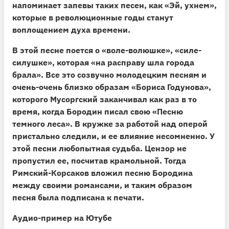
напоминает запевы таких песен, как «Эй, ухнем»,
которые в революционные годы станут
воплощением духа времени.
В этой песне поется о «воле-волюшке», «силе-
силушке», которая «на расправу шла города
брала». Все это созвучно молодецким песням и
очень-очень близко образам «Бориса Годунова»,
которого Мусоргский заканчивал как раз в то
время, когда Бородин писал свою «Песню
темного леса». В кружке за работой над оперой
пристально следили, и ее влияние несомненно. У
этой песни любопытная судьба. Цензор не
пропустил ее, посчитав крамольной. Тогда
Римский-Корсаков вложил песню Бородина
между своими романсами, и таким образом
песня была подписана к печати.
Аудио-пример на Ютубе