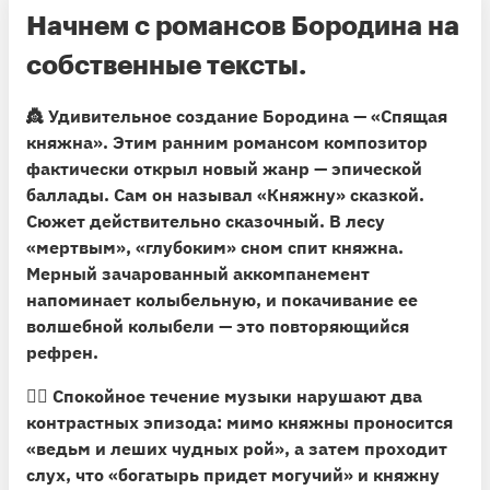
Начнем с романсов Бородина на
собственные тексты.
👸
Удивительное создание Бородина — «Спящая
княжна».
Этим ранним романсом композитор
фактически открыл новый жанр — эпической
баллады. Сам он называл «Княжну» сказкой.
Сюжет действительно сказочный. В лесу
«мертвым», «глубоким» сном спит княжна.
Мерный зачарованный аккомпанемент
напоминает колыбельную, и покачивание ее
волшебной колыбели — это повторяющийся
рефрен.
🧟‍♀️
Спокойное течение музыки нарушают два
контрастных эпизода
: мимо княжны проносится
«ведьм и леших чудных рой», а затем проходит
слух, что «богатырь придет могучий» и княжну