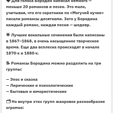
🗣
Для голоса Бородин написал немного —
меньше 20 романсов и песен.
Это мало,
учитывая, что его соратники по «Могучей кучке»
писали романсы десятками. Зато у Бородина
каждый романс, каждая песня — шедевр.
🌟
Лучшие вокальные сочинения были написаны
в 1867–1868,
в очень насыщенное творческое
время. Еще два всплеска происходят в начале
1870-х и 1880-х.
📝
Романсы Бородина можно разделить на три
группы:
— Эпос и сказка
— Лирические и психологические
— Бытовые и юмористические
🗂
Но внутри этих групп жанровое разнообразие
огромно: