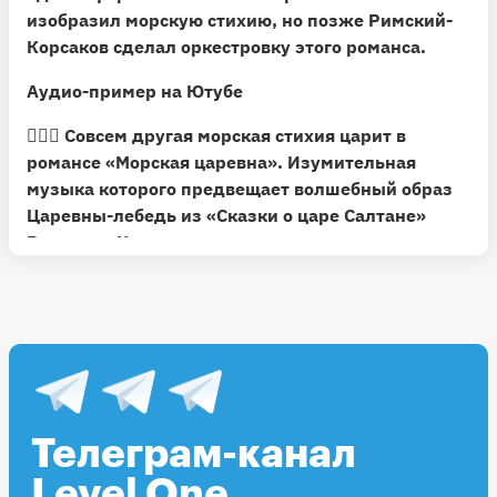
изобразил морскую стихию, но позже Римский-
Корсаков сделал оркестровку этого романса.
Аудио-пример на Ютубе
🧜🏻‍♀️
Совсем другая морская стихия царит в
романсе «Морская царевна».
Изумительная
музыка которого предвещает волшебный образ
Царевны-лебедь из «Сказки о царе Салтане»
Римского-Корсакова.
→ Поет Ольга Бородина
Видео-пример на Ютубе
🎶
Не пропустите и лирический микро-романс
«Фальшивая нота»
. Как мало нот и слов, а
сколько чувства!
Телеграм-канал
Видео-пример на Ютубе
Level One