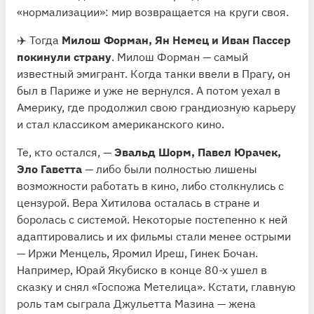
«нормализации»: мир возвращается на круги своя.
✈️ Тогда
Милош Форман, Ян Немец и Иван Пассер
покинули страну
. Милош Форман — самый
известный эмигрант. Когда танки ввели в Прагу, он
был в Париже и уже не вернулся. А потом уехал в
Америку, где продолжил свою грандиозную карьеру
и стал классиком американского кино.
Те, кто остался, —
Эвальд Шорм, Павел Юрачек,
Эло Гаветта
— либо были полностью лишены
возможности работать в кино, либо столкнулись с
цензурой. Вера Хитилова осталась в стране и
боролась с системой. Некоторые постепенно к ней
адаптировались и их фильмы стали менее острыми
— Иржи Менцель, Яромил Иреш, Гинек Бочан.
Например, Юрай Якубиско в конце 80-х ушел в
сказку и снял «Госпожа Метелица». Кстати, главную
роль там сыграла Джульетта Мазина — жена