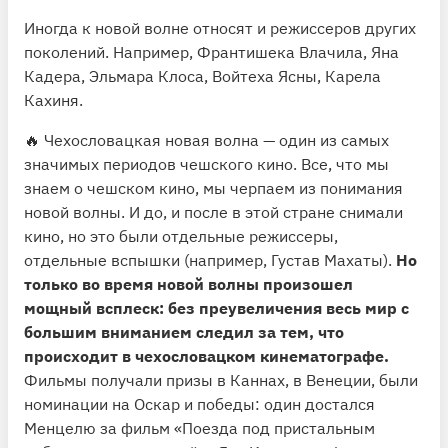
Иногда к новой волне относят и режиссеров других
поколений. Например, Франтишека Влачила, Яна
Кадера, Эльмара Клоса, Войтеха Ясны, Карела
Кахиня.
🔥 Чехословацкая новая волна — один из самых
значимых периодов чешского кино. Все, что мы
знаем о чешском кино, мы черпаем из понимания
новой волны. И до, и после в этой стране снимали
кино, но это были отдельные режиссеры,
отдельные вспышки (например, Густав Махаты).
Но
только во время новой волны произошел
мощный всплеск: без преувеличения весь мир с
большим вниманием следил за тем, что
происходит в чехословацком кинематографе.
Фильмы получали призы в Каннах, в Венеции, были
номинации на Оскар и победы: один достался
Менцелю за фильм «Поезда под пристальным