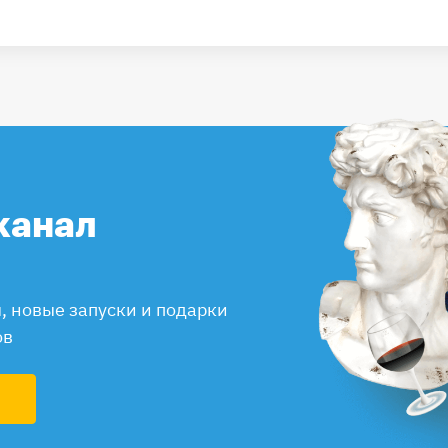
канал
 новые запуски и подарки
ов