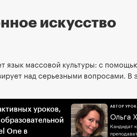
нное искусство
ет язык массовой культуры: с помощь
зирует над серьезными вопросами. В э
АВТОР УРОК
активных уроков,
Ольга 
 образовательной
Кандидат к
l One в
преподават