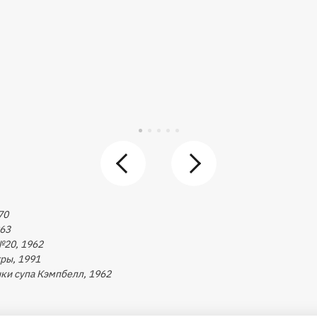
70
963
№20, 1962
гры, 1991
нки супа Кэмпбелл, 1962