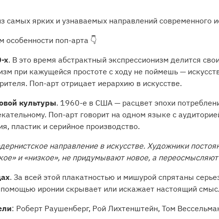
з самых ярких и узнаваемых направлений современного и
м особенности поп-арта 👇
-х
. В это время абстрактный экспрессионизм делится сво
зм при кажущейся простоте с ходу не поймешь — искусств
рителя. Поп-арт отрицает иерархию в искусстве.
овой культуры
. 1960-е в США — расцвет эпохи потреблен
екательному. Поп-арт говорит на одном языке с аудиторией
я, пластик и серийное производство.
дернистское направление в искусстве. Художники постоян
кое» и «низкое», не придумывают новое, а переосмысляют
щах
. За всей этой плакатностью и мишурой спрятаны серь
с помощью иронии скрывает или искажает настоящий смыс
ели
: Роберт Раушенберг, Рой Лихтенштейн, Том Вессельма