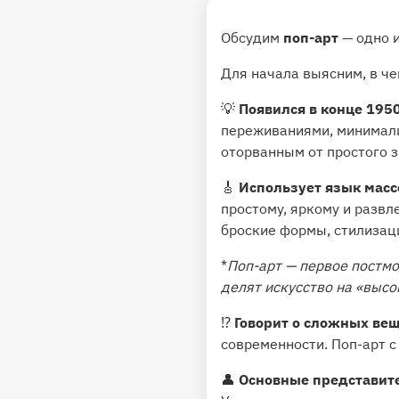
Обсудим
поп-арт
— одно и
Для начала выясним, в че
💡
Появился в конце 1950
переживаниями, минимали
оторванным от простого з
🎸
Использует язык масс
простому, яркому и развл
броские формы, стилизаци
*
Поп-арт — первое постмо
делят искусство на «высо
⁉️
Говорит о сложных ве
современности. Поп-арт 
👤
Основные представит