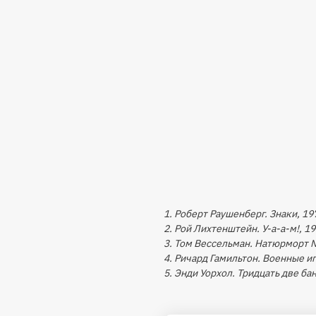
1. Роберт Раушенберг. Знаки, 19
2. Рой Лихтенштейн. У-а-а-м!, 1
3. Том Вессельман. Натюрморт 
4. Ричард Гамильтон. Военные и
5. Энди Уорхол. Тридцать две ба