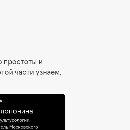
ю простоты и
той части узнаем,
А
Хлопонина
ультурологии,
ель Московского