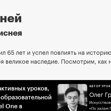
сней
иснея
л 65 лет и успел повлиять на истори
я великое наследие. Посмотрим, как 
АВТОР УРОК
активных уроков,
Олег Г
 образовательной
Искусствов
l One в
«По залам 