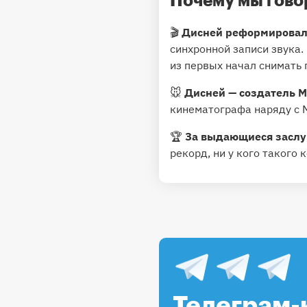
Почему мы говор
🎬
Дисней реформировал
синхронной записи звука.
из первых начал снимат
🐭
Дисней — создатель 
кинематографа наряду с 
🏆
За выдающиеся заслуг
рекорд, ни у кого такого
Телеграм-