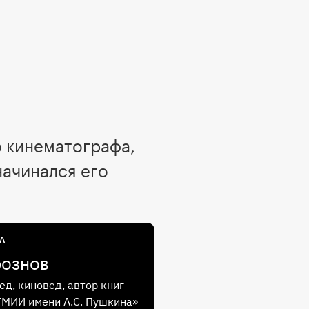
ю кинематографа,
начинался его
А
рознов
ед, киновед, автор книг
ГМИИ имени А.С. Пушкина»