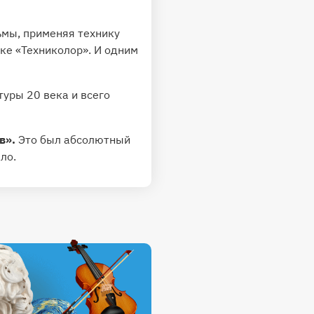
ьмы, применяя технику
ике «Техниколор». И одним
туры 20 века и всего
в».
Это был абсолютный
ло.