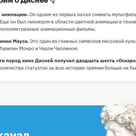
им о Диснее 👇
 анимацию.
Он одним из первых начал снимать мультфил
 Еще он был пионером в области цветной анимации в техн
ь полнометражные анимационные фильмы.
Микки Мауса.
Это один из главных символов массовой куль
Мэрилин Монро и Чарли Чаплином.
и перед кино Дисней получил двадцать шесть «Оскаро
 количества статуэток за всю историю премии больше не бы
канал