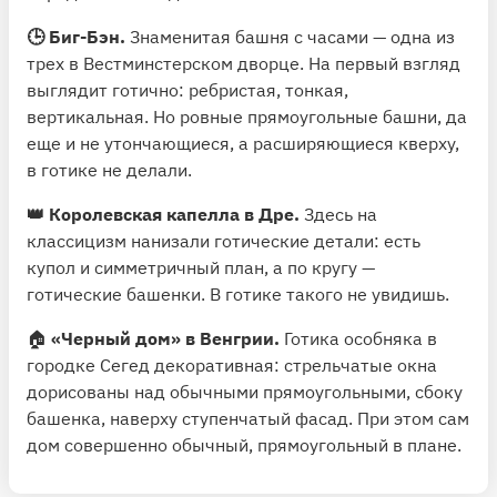
🕒 Биг-Бэн.
Знаменитая башня с часами — одна из
трех в Вестминстерском дворце. На первый взгляд
выглядит готично: ребристая, тонкая,
вертикальная. Но ровные прямоугольные башни, да
еще и не утончающиеся, а расширяющиеся кверху,
в готике не делали.
👑 Королевская капелла в Дре.
Здесь на
классицизм нанизали готические детали: есть
купол и симметричный план, а по кругу —
готические башенки. В готике такого не увидишь.
🏠
«Черный дом» в Венгрии.
Готика особняка в
городке Сегед декоративная: стрельчатые окна
дорисованы над обычными прямоугольными, сбоку
башенка, наверху ступенчатый фасад. При этом сам
дом совершенно обычный, прямоугольный в плане.