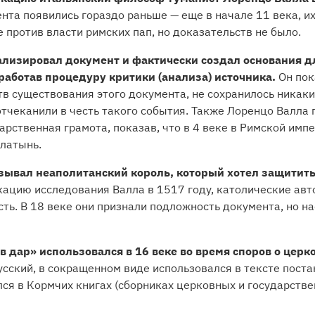
нта появились гораздо раньше — еще в начале 11 века, и
против власти римских пап, но доказательств не было.
лизировал документ и фактически создал основания д
работав процедуру критики (анализа) источника.
Он пока
в существования этого документа, не сохранилось никаки
тчеканили в честь такого события. Также Лоренцо Валла
рственная грамота, показав, что в 4 веке в Римской импе
 латынь.
ывал неаполитанский король, который хотел защитить 
кацию исследования Валла в 1517 году, католические ав
ть. В 18 веке они признали подложность документа, но н
в дар» использовался в 16 веке во время споров о цер
усский, в сокращенном виде использовался в тексте пост
лся в Кормчих книгах (сборниках церковных и государстве