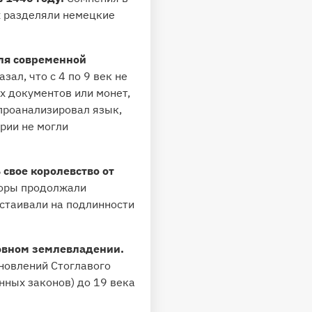
х разделяли немецкие
ля современной
зал, что с 4 по 9 век не
х документов или монет,
 проанализировал язык,
рии не могли
свое королевство от
торы продолжали
астаивали на подлинности
ковном землевладении.
ановлений Стоглавого
нных законов) до 19 века