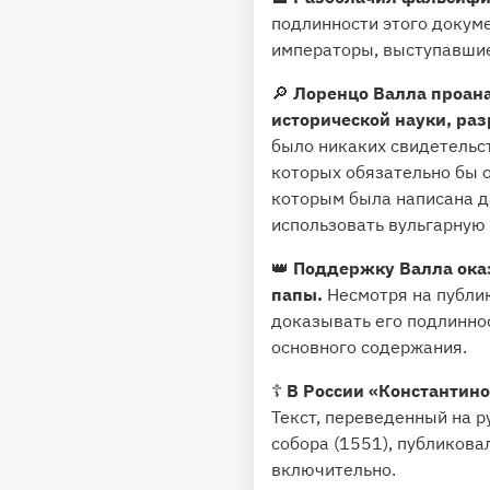
подлинности этого докуме
императоры, выступавшие 
🔎
Лоренцо Валла проана
исторической науки, раз
было никаких свидетельст
которых обязательно бы о
которым была написана да
использовать вульгарную
👑
Поддержку Валла оказ
папы.
Несмотря на публи
доказывать его подлиннос
основного содержания.
☦️
В России «Константино
Текст, переведенный на р
собора (1551), публикова
включительно.