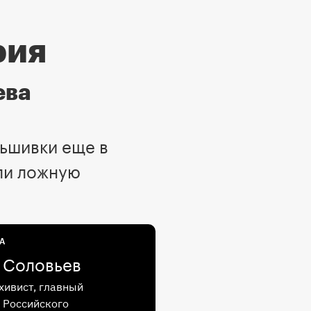
рия
ева
льшивки еще в
ли ложную
А
 Соловьев
хивист, главный
 Российского