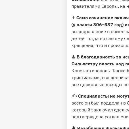
правителями Европы, на н
✝️
Само сочинение включ
(у власти 306–337 год) 
выздоровление в обмен н
детей. Тогда во сне ему 
крещения, что и произошл
⛪️
В благодарность за и
Сильвестру власть над 
Константинополь. Также К
христианами, священника
все церковные доходы не
✍️
Специалисты не могут
всего он был подделан в 
который заключил сделку 
подтверждена соглашение
👤
Разоблачил фальсифик