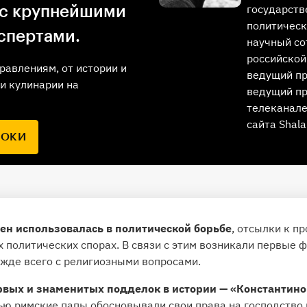
государств
 с крупнейшими
политическ
спертами.
научный со
российской
равлениям, от истории и
ведущий п
и кулинарии на
ведущий пр
телеканале
сайта Shala
РОКИ
ен использовалась в политической борьбе
, отсылки к п
х политических спорах. В связи с этим возникали первые
ежде всего с религиозными вопросами.
рвых и знаменитых подделок в истории — «Константинов
ю римские папы обосновывали свои права на господство 