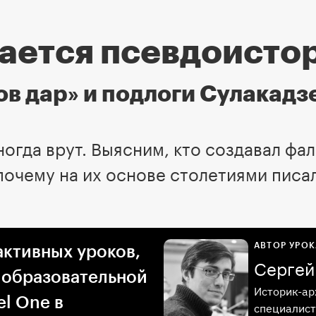
дается псевдоисто
в дар» и подлоги Сулакадз
огда врут. Выясним, кто создавал фа
почему на их основе столетиями писа
АВТОР УРОК
активных уроков,
Сергей
 образовательной
Историк-ар
l One в
специалист