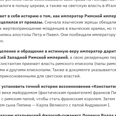
алоги в пользу церкви, а также на светскую власть в Итал
ает в себя историю о том, как император Римской импе
исцелился от проказы.
Сначала языческие жрецы обещали
а жертвоприношение младенцев в языческих храмах, но то
явились апостолы Петр и Павел. Они пообещали императору
о.
сцеление и обращение в истинную веру император дари
всей Западной Римской империей
, а свою резиденцию пе
онстантин признает власть римского епископа (папы римс
ми и другими епископами. Также в документе указывается
прикосновенными для светских властей.
 установить точной истории возникновения «Константи
8 веке майордомом (фактическим правителем) франков Пип
с римским папой, чтобы стать франкским королем. Затем
м сына Пипина — Карла Великого с папой Андрианом I.
ацию итальянский философ-гуманист Лоренцо Валла в