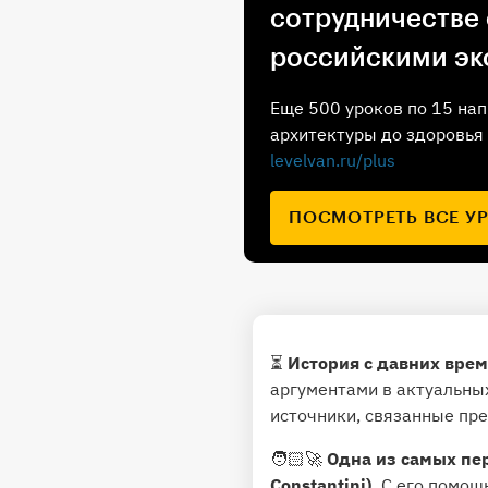
сотрудничестве
российскими эк
Еще 500 уроков по 15 нап
архитектуры до здоровья 
levelvan.ru/plus
ПОСМОТРЕТЬ ВСЕ У
⏳
История с давних врем
аргументами в актуальны
источники, связанные пр
🧑🏻‍🚀
Одна из самых пе
Constantini).
С его помощь