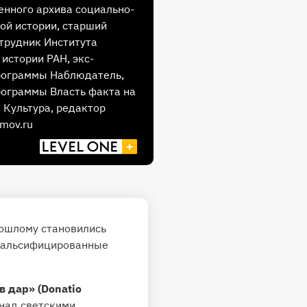
енного архива социально-
ой истории, старший
трудник Института
 истории РАН, экс-
рограммы Наблюдатель,
ограммы Власть факта на
 Культура, редактор
mov.ru
рошлому становились
 фальсифицированные
 дар» (Donatio
над светскими