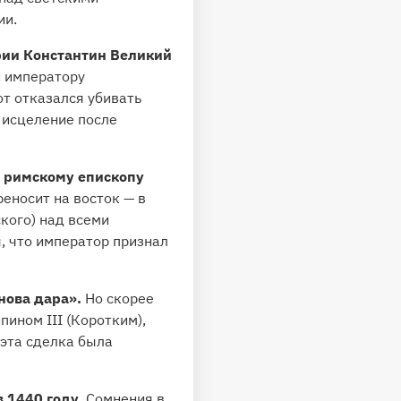
ии.
рии Константин Великий
 императору
т отказался убивать
 исцеление после
т римскому епископу
реносит на восток — в
кого) над всеми
, что император признал
нова дара».
Но скорее
ином III (Коротким),
 эта сделка была
 1440 году.
Сомнения в