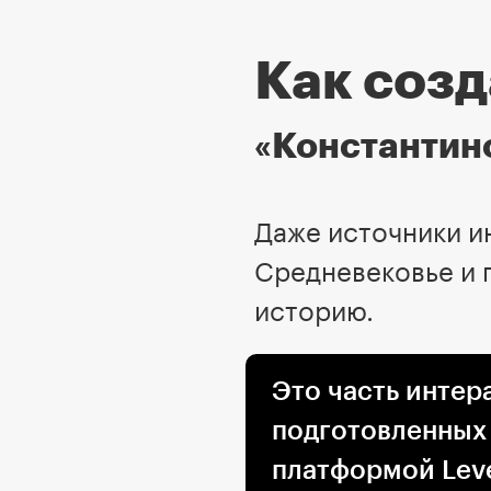
Как соз
«Константино
Даже источники ин
Средневековье и 
историю.
Это часть интер
подготовленных
платформой Leve