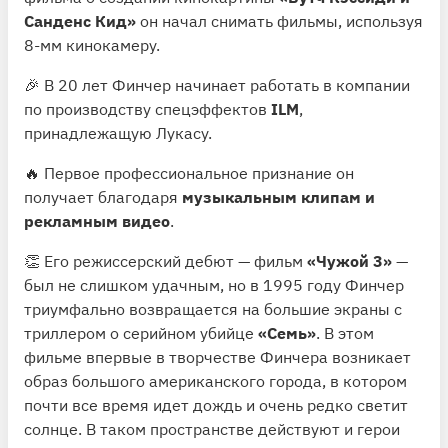
Санденс Кид»
он начал снимать фильмы, используя
8-мм кинокамеру.
🎉 В 20 лет Финчер начинает работать в компании
по производству спецэффектов
ILM
,
принадлежащую Лукасу.
🔥 Первое профессиональное признание он
получает благодаря
музыкальным клипам и
рекламным видео
.
👏 Его режиссерский дебют — фильм
«Чужой 3»
—
был не слишком удачным, но в 1995 году Финчер
триумфально возвращается на большие экраны с
триллером о серийном убийце
«Семь»
. В этом
фильме впервые в творчестве Финчера возникает
образ большого американского города, в котором
почти все время идет дождь и очень редко светит
солнце. В таком пространстве действуют и герои