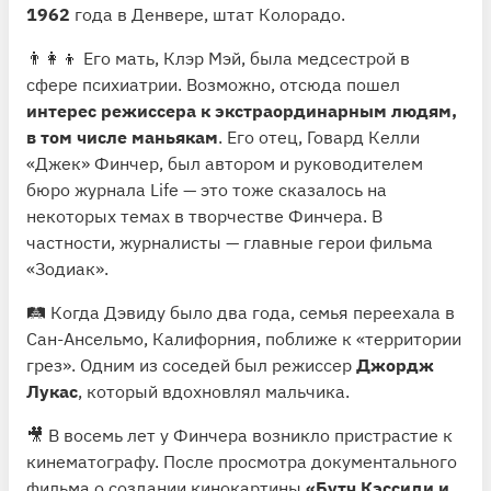
1962
года в Денвере, штат Колорадо.
👨‍👩‍👦 Его мать, Клэр Мэй, была медсестрой в
сфере психиатрии. Возможно, отсюда пошел
интерес режиссера к экстраординарным людям,
в том числе маньякам
. Его отец, Говард Келли
«Джек» Финчер, был автором и руководителем
бюро журнала Life — это тоже сказалось на
некоторых темах в творчестве Финчера. В
частности, журналисты — главные герои фильма
«Зодиак».
🛤 Когда Дэвиду было два года, семья переехала в
Сан-Ансельмо, Калифорния, поближе к «территории
грез». Одним из соседей был режиссер
Джордж
Лукас
, который вдохновлял мальчика.
🎥 В восемь лет у Финчера возникло пристрастие к
кинематографу. После просмотра документального
фильма о создании кинокартины
«Бутч Кэссиди и