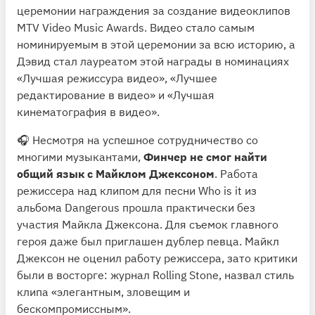
церемонии награждения за создание видеоклипов
MTV Video Music Awards. Видео стало самым
номинируемым в этой церемонии за всю историю, а
Дэвид стал лауреатом этой награды в номинациях
«Лучшая режиссура видео», «Лучшее
редактирование в видео» и «Лучшая
кинематография в видео».
🎧 Несмотря на успешное сотрудничество со
многими музыкантами,
Финчер не смог найти
общий язык с Майклом Джексоном
. Работа
режиссера над клипом для песни Who is it из
альбома Dangerous прошла практически без
участия Майкла Джексона. Для съемок главного
героя даже был приглашен дублер певца. Майкл
Джексон не оценил работу режиссера, зато критики
были в восторге: журнал Rolling Stone, назвал стиль
клипа «элегантным, зловещим и
бескомпромиссным».