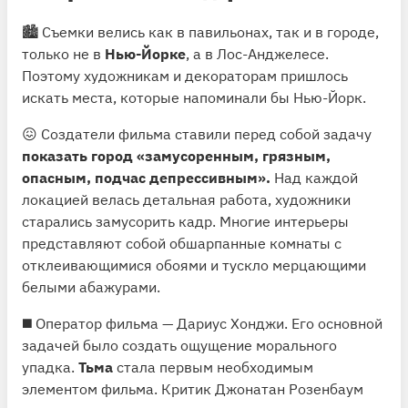
🏙 Съемки велись как в павильонах, так и в городе,
только не в
Нью-Йорке
, а в Лос-Анджелесе.
Поэтому художникам и декораторам пришлось
искать места, которые напоминали бы Нью-Йорк.
😖 Создатели фильма ставили перед собой задачу
показать город «замусоренным, грязным,
опасным, подчас депрессивным».
Над каждой
локацией велась детальная работа, художники
старались замусорить кадр. Многие интерьеры
представляют собой обшарпанные комнаты с
отклеивающимися обоями и тускло мерцающими
белыми абажурами.
◼️ Оператор фильма — Дариус Хонджи. Его основной
задачей было создать ощущение морального
упадка.
Тьма
стала первым необходимым
элементом фильма. Критик Джонатан Розенбаум