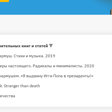
ительных книг и статей
🔻
армуш. Стихи и музыка. 2019
серы настоящего. Радикалы и минималисты. 2020
Джармушем.
«Я выдвину Игги Попа в президенты!»
й.
Stranger than death
течества