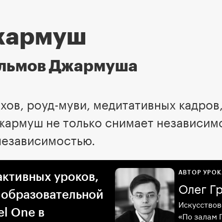
жармуш
ильмов Джармуша
хов, роуд-муви, медитативных кадров,
армуш не только снимает независимое
независимостью.
АВТОР УРОК
активных уроков,
Олег Г
 образовательной
Искусствов
l One в
«По залам 