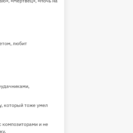
аю», «Мертвец», «Ночь на
жетом, любит
еудачниками,
у, который тоже умел
с композиторами и не
ку.