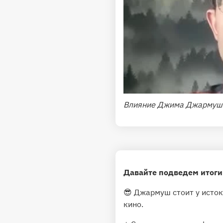
Влияние Джима Джармуша
Давайте подведем итог
😎 Джармуш стоит у исток
кино.