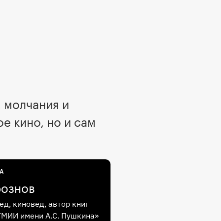
 молчания и
 кино, но и сам
А
рознов
ед, киновед, автор книг
ГМИИ имени А.С. Пушкина»