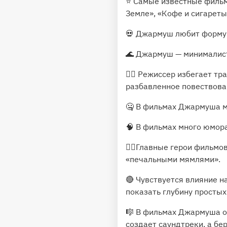
⭐️ Самые известные фильм
Земле», «Кофе и сигареты
💀 Джармуш любит форму 
🌊 Джармуш — минималист
🧘‍♂️ Режиссер избегает 
разбавленное повествова
🤐 В фильмах Джармуша м
🧠 В фильмах много юмора
🚶‍♂️Главные герои филь
«печальными мямлями».
🔴 Чувствуется влияние 
показать глубину простых
🎼 В фильмах Джармуша оч
создает саундтреки, а бе