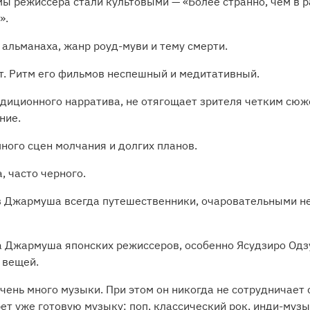
ы режиссера стали культовыми — «Более странно, чем в р
».
альманаха, жанр роуд-муви и тему смерти.
. Ритм его фильмов неспешный и медитативный.
традиционного нарратива, не отягощает зрителя четким сю
ние.
ного сцен молчания и долгих планов.
, часто черного.
мов Джармуша всегда путешественники, очаровательными н
на Джармуша японских режиссеров, особенно Ясудзиро Одз
 вещей.
ень много музыки. При этом он никогда не сотрудничает 
рет уже готовую музыку: поп, классический рок, инди-музы